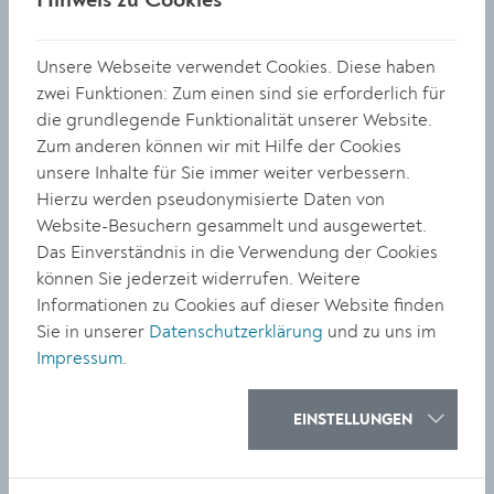
sowie die Mitglieder des Gemeinderats intensiv
eingebunden.
Unsere Webseite verwendet Cookies. Diese haben
So geht es jetzt weiter
zwei Funktionen: Zum einen sind sie erforderlich für
die grundlegende Funktionalität unserer Website.
Als nächster Schritt wird das ÖEK Krems 2040 dem Amt
Zum anderen können wir mit Hilfe der Cookies
der niederösterreichischen Landesregierung zur
unsere Inhalte für Sie immer weiter verbessern.
Genehmigung vorgelegt. Nach der Genehmigung wird
Hierzu werden pseudonymisierte Daten von
das Konzept auf der Website der Stadt Krems
Website-Besuchern gesammelt und ausgewertet.
veröffentlicht. Darüber hinaus werden die
Das Einverständnis in die Verwendung der Cookies
Bürger:innen in einer eigenen Broschüre über die
können Sie jederzeit widerrufen. Weitere
wichtigsten Inhalte informiert. „Mit diesem
Informationen zu Cookies auf dieser Website finden
Zukunftsplan schafft die Stadt Krems eine solide
Sie in unserer
Datenschutzerklärung
und zu uns im
Grundlage, um kommende Herausforderungen aktiv
Impressum
.
anzugehen und die Entwicklung der Stadt langfristig,
vorausschauend und nachhaltig zu steuern“, betont
EINSTELLUNGEN
Bürgermeister Peter Molnar. „Das ÖEK Krems 2040
setzt auf eine ausgewogene Stadtentwicklung, die
Lebensqualität, Nachhaltigkeit und wirtschaftliche