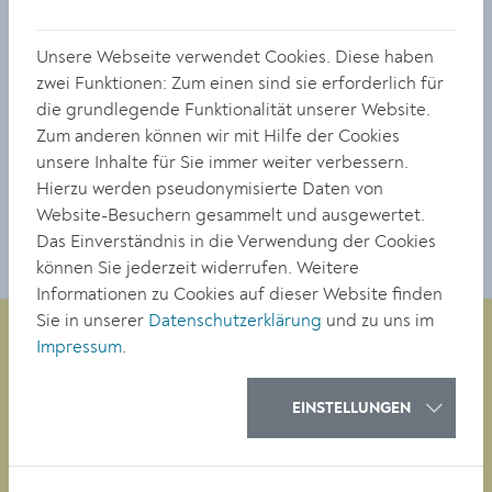
Bedeutung sind.
Einsicht in die Vorhabensliste:
Unsere Webseite verwendet Cookies. Diese haben
www.krems2030.at/Vorhabensliste
zwei Funktionen: Zum einen sind sie erforderlich für
Nähere Info: Tel. 02732 801 303,
die grundlegende Funktionalität unserer Website.
wwww.krems2030.at
Zum anderen können wir mit Hilfe der Cookies
unsere Inhalte für Sie immer weiter verbessern.
TEILEN
Hierzu werden pseudonymisierte Daten von
Website-Besuchern gesammelt und ausgewertet.
Das Einverständnis in die Verwendung der Cookies
können Sie jederzeit widerrufen. Weitere
Informationen zu Cookies auf dieser Website finden
Sie in unserer
Datenschutzerklärung
und zu uns im
Impressum
.
Magistrat der Stadt Krems
EINSTELLUNGEN
Obere Landstraße 4
A-3500 Krems