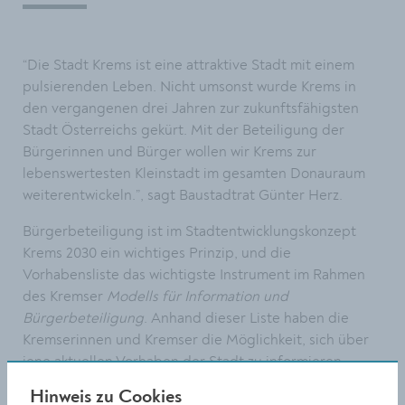
“Die Stadt Krems ist eine attraktive Stadt mit einem
pulsierenden Leben. Nicht umsonst wurde Krems in
den vergangenen drei Jahren zur zukunftsfähigsten
Stadt Österreichs gekürt. Mit der Beteiligung der
Bürgerinnen und Bürger wollen wir Krems zur
lebenswertesten Kleinstadt im gesamten Donauraum
weiterentwickeln.”, sagt Baustadtrat Günter Herz.
Bürgerbeteiligung ist im Stadtentwicklungskonzept
Krems 2030 ein wichtiges Prinzip, und die
Vorhabensliste das wichtigste Instrument im Rahmen
des Kremser
Modells für Information und
Bürgerbeteiligung
. Anhand dieser Liste haben die
Kremserinnen und Kremser die Möglichkeit, sich über
jene aktuellen Vorhaben der Stadt zu informieren,
wenn diese für die Entwicklung der Stadt von
Hinweis zu Cookies