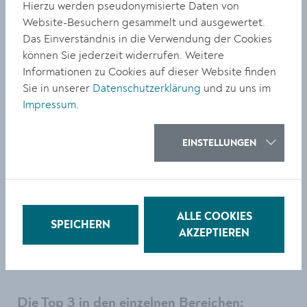
Hierzu werden pseudonymisierte Daten von
Website-Besuchern gesammelt und ausgewertet.
Die wichtigsten Ergebnisse auf einen
Das Einverständnis in die Verwendung der Cookies
Blick
können Sie jederzeit widerrufen. Weitere
Informationen zu Cookies auf dieser Website finden
10 Österreichs zukunftsfähigste Bezirke
Sie in unserer
Datenschutzerklärung
und zu uns im
Krems-Stadt
Impressum
.
Graz-Umgebung
Lienz
EINSTELLUNGEN
Salzburg-Stadt
Kufstein
Wels-Stadt
Wels-Land
Salzburg-Umgebung
ALLE COOKIES
SPEICHERN
Graz
AKZEPTIEREN
Klagenfurt
Die Top 3 in den einzelnen Bereichen: