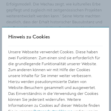
Erfolgsmodell. Die Wachau zeigt, wie kulturelles Erbe
gepflegt und zugleich mit zeitgenössischen Projekten
weiterentwickelt werden kann.“ Seine Worte machten
deutlich, dass der Erhalt historischer Bausubstanz und
die Entwicklung neuer kultureller Akzente Hand in
Hand gehen müssen – eine Haltung, die in Krems seit
Hinweis zu Cookies
Jahrzehnten gelebte Praxis ist.
Wissenschaftliche Verantwortung und Vernetzung
Unsere Webseite verwendet Cookies. Diese haben
Rektorin Viktoria Weber von der Universität für
zwei Funktionen: Zum einen sind sie erforderlich für
Weiterbildung Krems hob hervor:
die grundlegende Funktionalität unserer Website.
„Krems ist reich an kulturellem Erbe. Für uns als
Zum anderen können wir mit Hilfe der Cookies
Universität heißt das, Verantwortung zu übernehmen
unsere Inhalte für Sie immer weiter verbessern.
und dieses Erbe durch Forschung, Lehre und
Hierzu werden pseudonymisierte Daten von
Vernetzung sichtbar zu machen. Kultur ist keine
Website-Besuchern gesammelt und ausgewertet.
statische Größe, sondern gelingt nur im
Das Einverständnis in die Verwendung der Cookies
Zusammenspiel von Wissenschaft, Politik und
können Sie jederzeit widerrufen. Weitere
Gesellschaft.“
Informationen zu Cookies auf dieser Website finden