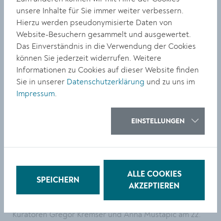
und so bildet dieser Bestand bis heute den Kern der
unsere Inhalte für Sie immer weiter verbessern.
grafischen Sammlung. Von Martin Johann Schmidt im
Hierzu werden pseudonymisierte Daten von
18. Jahrhundert über die Künstler:innen der ersten
Website-Besuchern gesammelt und ausgewertet.
Kremser Grafikwettbewerbe in den 1970ern bis zu den
Das Einverständnis in die Verwendung der Cookies
Preisträger:innen des Erich Grabner Preises für
können Sie jederzeit widerrufen. Weitere
künstlerische Grafik der Stadt Krems im Jahr 2024 –
Informationen zu Cookies auf dieser Website finden
Krems war und ist ein Zentrum für zeitgenössische,
Sie in unserer
Datenschutzerklärung
und zu uns im
künstlerische Grafik.
Impressum
.
Öffnungszeiten, Aktionen, Afterwork & Führungen
EINSTELLUNGEN
Die Ausstellung
paper unlimited.
im museumkrems ist
von 22. September bis 17. November 2024 täglich von 10
bis 18 Uhr geöffnet. Jeden Sonntag gilt die Aktion 1+1
gratis, am 22. September und und 10. November ist der
ALLE COOKIES
Eintritt sogar ganztags frei. Donnerstags trifft man sich
SPEICHERN
AKZEPTIEREN
im Museum zum Afterwork: Von 16 bis 18 Uhr ist der
Eintritt um die Hälfte reduziert. Führungen mit den
Kuratoren Gregor Kremser und Anna Mustapic am 22.