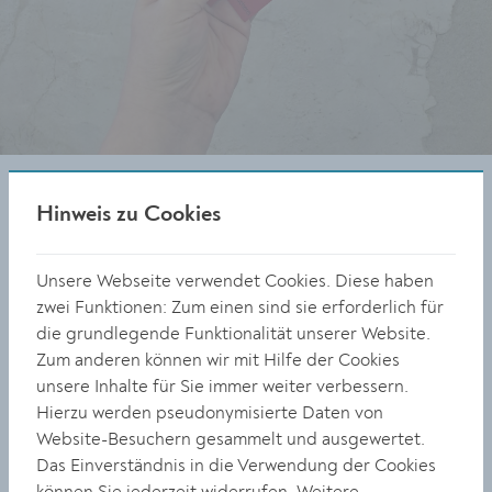
Die Gewinnerlesezeichen aus dem Jahr 2025.
© Stadtbücherei Krems / Julia Nicolodi
Hinweis zu Cookies
Unsere Webseite verwendet Cookies. Diese haben
Neu ist, dass heuer nicht nur Kinder und Jugendliche,
zwei Funktionen: Zum einen sind sie erforderlich für
sondern erstmals auch Erwachsene eingeladen sind,
die grundlegende Funktionalität unserer Website.
ihre Entwürfe beim Lesezeichen-Wettbewerb
Zum anderen können wir mit Hilfe der Cookies
einzureichen. So funktioniert’s: Einfach ein Buch in der
unsere Inhalte für Sie immer weiter verbessern.
Stadtbücherei ausborgen, lesen und dann passend
Hierzu werden pseudonymisierte Daten von
dazu ein Lesezeichen entwerfen. Die entsprechende
Website-Besuchern gesammelt und ausgewertet.
Vorlage und weitere Infos zum Wettbewerb gibt es
Das Einverständnis in die Verwendung der Cookies
online (
www.krems.at/buecherei
) oder direkt in der