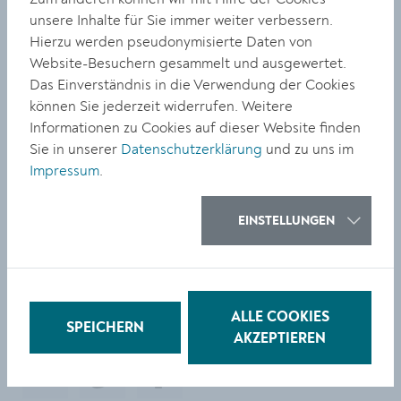
Stemberger und Karl Markovics.
unsere Inhalte für Sie immer weiter verbessern.
In Kooperation mit dem Kino im Kesselhaus wird am
Hierzu werden pseudonymisierte Daten von
Samstag, 25. Oktober, der Musikfilm „Schlafes Bruder“
Website-Besuchern gesammelt und ausgewertet.
gezeigt, inklusive Gespräch mit Filmproduzent Danny
Das Einverständnis in die Verwendung der Cookies
Krausz. Das Jahresprogramm schließt mit einem
können Sie jederzeit widerrufen. Weitere
Konzert am Donnerstag, 27. November, im Kloster Und,
Informationen zu Cookies auf dieser Website finden
das Dmitri Schostakowitsch und Joseph Haydn
Sie in unserer
Datenschutzerklärung
und zu uns im
gewidmet ist.
Impressum
.
www.koechelgesellschaft.at
Weitere Infos & Tickets:
EINSTELLUNGEN
ALLE COOKIES
TEILEN
SPEICHERN
AKZEPTIEREN