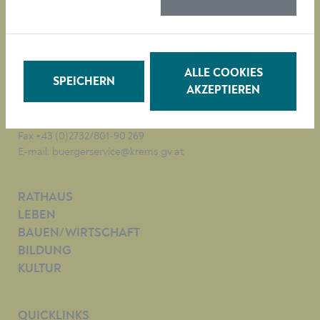
Magistrat der Stadt Krems
Obere Landstraße 4
A-3500 Krems
ALLE COOKIES
SPEICHERN
AKZEPTIEREN
Tel. +43 (0)2732/801-0
Fax +43 (0)2732/801-90 269
E-mail:
buergerservice@krems.gv.at
RATHAUS
LEBEN
BAUEN/WIRTSCHAFT
BILDUNG
KULTUR
QUICKLINKS