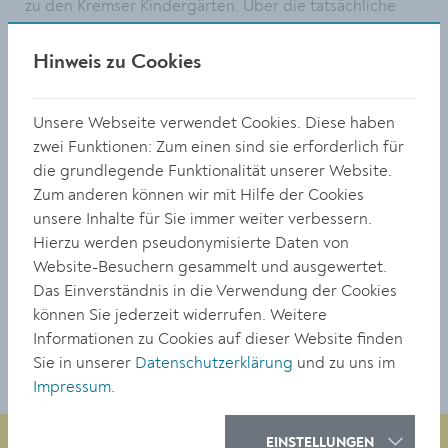
zu den Kremser Kindergärten. Über die tatsächliche
Aufnahme in einen Kindergarten ab 4. September 2023
werden die Eltern bzw. Erziehungsberechtigten
Hinweis zu Cookies
schriftlich informiert.
Der Besuch des Kindergartens ist für alle ab
Unsere Webseite verwendet Cookies. Diese haben
zweieinhalb Jahre möglich. Für Kinder, die zwischen 1.
zwei Funktionen: Zum einen sind sie erforderlich für
September 2017 und 31. August 2018 geboren worden
die grundlegende Funktionalität unserer Website.
sind, gilt das
verpflichtende Kindergartenjahr.
Zum anderen können wir mit Hilfe der Cookies
unsere Inhalte für Sie immer weiter verbessern.
Nähere Informationen: Amt für Bildung:
Hierzu werden pseudonymisierte Daten von
bildung@krems.gv.at
. T: 02732/801-341 oder 342.
Website-Besuchern gesammelt und ausgewertet.
Das Einverständnis in die Verwendung der Cookies
TEILEN
können Sie jederzeit widerrufen. Weitere
Informationen zu Cookies auf dieser Website finden
Sie in unserer
Datenschutzerklärung
und zu uns im
Impressum
.
EINSTELLUNGEN