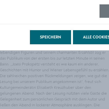
©
Stadt
Prokopetz, Büchereileiterin Julia Nicolodi und Bereichsleiterin
Krem
für Bildung, Kultur und Tourismus, Doris Denk – von links.
Joesi Prokopetz las aus seinem aktuellen Wien-Krimi „Die
Blume aus dem Gemeindebau“, einem Wien-Krimi mit viel
SPEICHERN
ALLE COOKIE
schwarzem Humor, der die Gäste immer wieder zum
Schmunzeln und Lachen brachte. Mit pointierten Anekdoten,
lebendigen Figuren und seinem charmanten Erzählstil zog er
das Publikum von der ersten bis zur letzten Minute in seinen
Bann. „Joesi Prokopetz versteht es wie kaum ein anderer,
Geschichten mit Humor und Wiener Lebensgefühl zu erzählen
Die zahlreichen positiven Rückmeldungen zeigen, wie gut die
Lesung bei unserem Publikum angekommen ist“, freut sich
Kulturgemeinderätin Elisabeth Kreuzhuber über den
gelungenen Abend. Nach der Lesung nutzten viele Gäste die
Gelegenheit zum persönlichen Gespräch mit dem Autor und
ließen den Abend in lockerer Atmosphäre ausklingen. Die