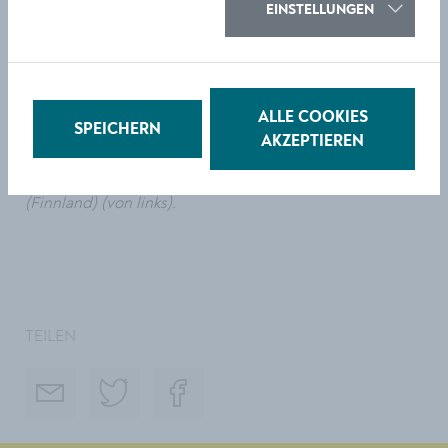
EINSTELLUNGEN
Foto: Musikschuldirektor Hubert Pöll begrüßt
GlattVerkehrt-Festivalleiter Albert Hosp (ganz rechts),
Musikwerkstattleiterin Evelyn Fink-Mennel (2.v.links)
ALLE COOKIES
und die ReferentInnen
Daniel Moser und Markus Prieth
SPEICHERN
AKZEPTIEREN
(beide Südtirol), Marinette Bonnert (Belgien), Luisa
Cottifogli (Italien), Emilia Lajunen mit ihrer Nyckelharpe
(Finnland) (von links).
TEILEN