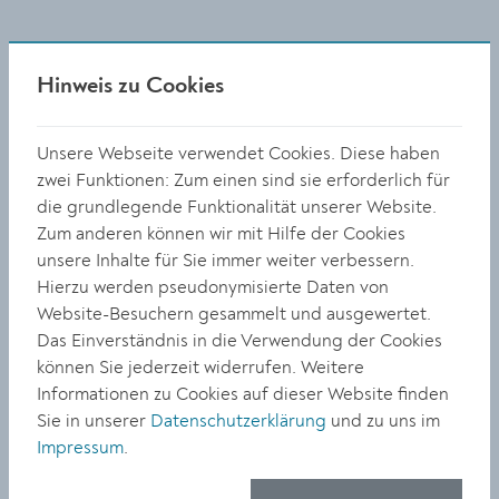
20 Jahre außergewöhnlicher Musikworkshop
Hinweis zu Cookies
Die Glatt&Verkehrt-Musikwerkstatt gibt es fast so lange
wie das Festival selbst. 2000 als
Jeunesse-Volksmusik-
Unsere Webseite verwendet Cookies. Diese haben
Camp
unter der Leitung des 2020 verstorbenen
zwei Funktionen: Zum einen sind sie erforderlich für
Tanzgeigers
Rudi Pietsch gegründet, rückte sie im
die grundlegende Funktionalität unserer Website.
Laufe der Jahre dem Festival noch näher. Der Fokus
Zum anderen können wir mit Hilfe der Cookies
war stets ein internationaler: Altes und Bewährtes aus
unsere Inhalte für Sie immer weiter verbessern.
unterschiedlichen Ländern sollte mit neuem Leben
Hierzu werden pseudonymisierte Daten von
gefüllt werden, und so mancher Teilnehmer entschloss
Website-Besuchern gesammelt und ausgewertet.
sich nach der Musikwerkstatt zu einer Karriere als
Das Einverständnis in die Verwendung der Cookies
Profimusiker.
können Sie jederzeit widerrufen. Weitere
Informationen zu Cookies auf dieser Website finden
Musikwerkstatt in der Musikschule Krems, bis Fr 16. Juli,
Sie in unserer
Datenschutzerklärung
und zu uns im
Musikschule Krems. Werkstattreprise Fr 16. Juli, ab 18
Impressum
.
Uhr, Garten der Pfarre Mautern (bei Schlechtwetter:
Severinstadl).
www.glattundverkehrt.at