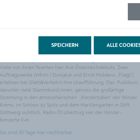
Vom 12. bis 28. Juli gaben sich Musiker und Musikerinnen aus
allen Erdteilen unter dem Motto „Begegnungen“ ein
Stelldichein in den Kremser Weinbergen und der Wachau. Sie
sorgten mit überraschenden, abwechslungsreichen und
mitreißenden Klängen für den ganz speziellen Glatt&Verkehrt-
SPEICHERN
ALLE COOKIE
Spirit. Zu Gast waren Ensembles von Polen bis New Orleans,
aus dem Senegal bis Pakistan, von Norwegen bis Venezuela.
Viele von ihnen feierten hier ihre Österreichdebüts. Zwei
Auftragswerke (WhIm / Dunjaluk und Ernst Moldens „Fliagl“)
erlebten bei Glatt&Verkehrt ihre Uraufführung. Das Publikum,
darunter viele Stammkund:innen, genoss die großartige
Stimmung in den atmorphärischen „Konzertsälen“ der Winzer
Krems, im Schloss zu Spitz und dem Marillengarten in Stift
Göttweig sichtlich. Radio Ö1 übertrug vier der Winzer-
Konzerte live.
Sie sind 30 Tage hier nachhörbar.