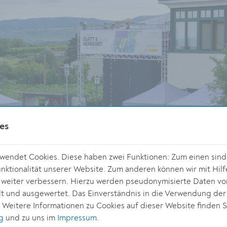
es
endet Cookies. Diese haben zwei Funktionen: Zum einen sind s
ktionalität unserer Website. Zum anderen können wir mit Hilf
r weiter verbessern. Hierzu werden pseudonymisierte Daten v
 und ausgewertet. Das Einverständnis in die Verwendung der
Atmosphäre beim Festival Glatt & Verkehrt bei Winzer Krems,
©
. Weitere Informationen zu Cookies auf dieser Website finden S
Osaka
Sandgrube 13
g
und zu uns im
Impressum
.