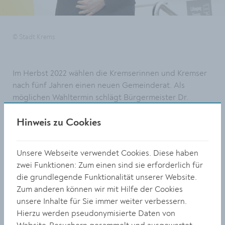
© Stadt Krems
Im Herbst 2022 wählen die Kremserinnen und Kremser
nach fünf Jahren einen neuen Gemeinderat. Als
möglichen Wahltermin schlägt Bürgermeister Dr.
Reinhard Resch Sonntag, 4. September, vor. „In diesen
krisengeschüttelten Zeiten ist es mir als Bürgermeister
Hinweis zu Cookies
wichtig für Kontinuität und Stabilität zu sorgen und
bestmöglich mit der Arbeit für unsere Stadt
Unsere Webseite verwendet Cookies. Diese haben
fortzufahren,“ so Resch bei der Pressekonferenz.
zwei Funktionen: Zum einen sind sie erforderlich für
die grundlegende Funktionalität unserer Website.
Im Herbst stehen wichtige Entscheidungen an. So soll
Zum anderen können wir mit Hilfe der Cookies
eine Strategie für die Stadtentwicklung ausgearbeitet
unsere Inhalte für Sie immer weiter verbessern.
werden, die Errichtung von Schutzzonen oder der Bau
Hierzu werden pseudonymisierte Daten von
der Badearena vorangetrieben werden. Der frühe