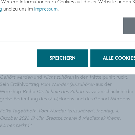
. Weitere Informationen zu Cookies auf dieser Website finden S
© Jori Konstantino
g
und zu uns im
Impressum
.
„Es gibt keine größere Sehnsucht, als jemanden zu finden, der
einem zuhört“, sagt Märchendichter und Erzähler Folke
Tegetthoff. Richtig zuhören, so der Autor, heißt: sich für
jemanden Zeit nehmen, einander Achtung, Respekt und
Aufmerksamkeit schenken. Diese Form der Zuwendung kommt
SPEICHERN
ALLE COOKIE
in der heutigen Gesellschaft zu kurz. Deshalb hat Folke
Tegetthoff ein Programm entwickelt, das die Themen
Zuhören
,
Gehört werden
und
Nicht zuhören
in den Mittelpunkt rückt.
Sein Erzählvortrag
Vom Wunder (zu)zuhören
aus der
Workshop-Reihe
Die Schule des Zuhörens
veranschaulicht die
große Bedeutung des (Zu-)Hörens und des Gehört-Werdens.
Folke Tegetthoff „Vom Wunder (zu)zuhören“: Montag, 4.
Oktober 2021, 19 Uhr, Stadtbücherei & Mediathek Krems,
Körnermarkt 14.