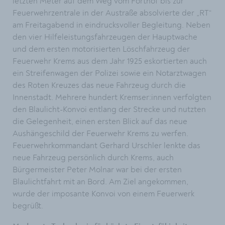
letzten Meter auf dem Weg vom Förthof bis zur
Feuerwehrzentrale in der Austraße absolvierte der „RT“
am Freitagabend in eindrucksvoller Begleitung. Neben
den vier Hilfeleistungsfahrzeugen der Hauptwache
und dem ersten motorisierten Löschfahrzeug der
Feuerwehr Krems aus dem Jahr 1925 eskortierten auch
ein Streifenwagen der Polizei sowie ein Notarztwagen
des Roten Kreuzes das neue Fahrzeug durch die
Innenstadt. Mehrere hundert Kremser:innen verfolgten
den Blaulicht-Konvoi entlang der Strecke und nutzten
die Gelegenheit, einen ersten Blick auf das neue
Aushängeschild der Feuerwehr Krems zu werfen.
Feuerwehrkommandant Gerhard Urschler lenkte das
neue Fahrzeug persönlich durch Krems, auch
Bürgermeister Peter Molnar war bei der ersten
Blaulichtfahrt mit an Bord. Am Ziel angekommen,
wurde der imposante Konvoi von einem Feuerwerk
begrüßt.