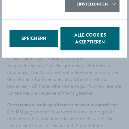
Einsatzvorbereitung während der Anfahrt.
EINSTELLUNGEN
Starke finanzielle Unterstützung durch Bund und Stadt
Die Gesamtinvestition für das neue Fahrzeug beträgt
rund 1,6 Millionen Euro. Der Bund übernahm davon
ALLE COOKIES
rund 800.000 Euro, das Land Niederösterreich 200.000
SPEICHERN
AKZEPTIEREN
Euro. Für die restlichen 600.000 Euro kommen
Feuerwehr und Stadt Krems auf. „Die Elektromobilität
ist die Zukunft der Mobilität und der
Feuerwehreinsätze“, ist Bürgermeister Peter Molnar
überzeugt. Der Stadtchef nutze die Feier, um sich bei
den Florianis für ihren unermüdlichen Einsatz zu
bedanken: „Ich habe selten eine so gut funktionierende
Einheit wie die Feuerwehr Krems gesehen.“
Fortsetzung einer langen Kremser Innovationsgeschichte
Die 1861 gegründete Feuerwehr Krems ist die größte
und älteste Feuerwehr Niederösterreichs – seit 164
Jahren ein Garant für Sicherheit, Stabilität und