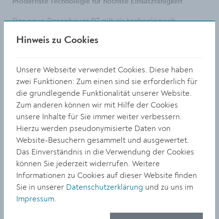
Modernste Technologie für höchste Einsatzfähigkeit
Der neue Rosenbauer RT gilt als technologisch
fortschrittliches Einsatzfahrzeug. Mit seinem
Hinweis zu Cookies
Elektroantrieb ist er ideal für den Feuerwehrbetrieb
geeignet. „Wir haben keine langen Strecken, brauchen
aber bei jeder Ampel oder Kreuzung entsprechende
Unsere Webseite verwendet Cookies. Diese haben
Power, um rasch an unser Ziel zu kommen“, berichtet
zwei Funktionen: Zum einen sind sie erforderlich für
Feuerwehrkommandant Gerhard Urschler. „Das neue
die grundlegende Funktionalität unserer Website.
Fahrzeug hilft uns dabei, Menschen in Not noch
Zum anderen können wir mit Hilfe der Cookies
schneller und effizienter retten zu können“, so Urschler
unsere Inhalte für Sie immer weiter verbessern.
weiter. Der Strom, mit dem der ‚RT‘ betrieben wird,
Hierzu werden pseudonymisierte Daten von
wird am eigenen Dach erzeugt. Bei der Planung der
Website-Besuchern gesammelt und ausgewertet.
Geräteräume wurde auf die Bedürfnisse der
Das Einverständnis in die Verwendung der Cookies
Mannschaft Rücksicht genommen, so dass viele
können Sie jederzeit widerrufen. Weitere
Handgriffe optimiert werden konnten. Eine neuartige
Informationen zu Cookies auf dieser Website finden
Sitzanordnung, bei der die Mannschaft nicht
Sie in unserer
Datenschutzerklärung
und zu uns im
hintereinander, sondern im rechten Winkel zur
Impressum
.
Fahrtrichtung sitzt, verbessert die Kommunikation und