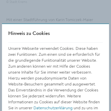
© Stadt Krems
Mit einer Stadtführung von Karin Tomiczek-Maier
erfuhren die neuen Kremserinnen und Kremser
geschichtlichen Hintergrund von historischen Plätzen
Hinweis zu Cookies
und Gebäuden in der Innenstadt. Über die
Stadtentwicklung konnte ihnen Stadtrat Günter Herz
Unsere Webseite verwendet Cookies. Diese haben
berichten sowie über zukünftige Vorhaben, um nicht
zwei Funktionen: Zum einen sind sie erforderlich für
nur zukunftsfähigste, sondern auch lebenswerteste
die grundlegende Funktionalität unserer Website.
Stadt zu werden.
Zum anderen können wir mit Hilfe der Cookies
Ein Ausklang fand im Rathaus im Bürgermeisterzimmer
unsere Inhalte für Sie immer weiter verbessern.
bei einem Empfang statt.
Hierzu werden pseudonymisierte Daten von
Website-Besuchern gesammelt und ausgewertet.
Foto: Stadtrat Günter Herz im Bürgermeister-Büro mit
Das Einverständnis in die Verwendung der Cookies
den neuen Kremser:innen.
können Sie jederzeit widerrufen. Weitere
Informationen zu Cookies auf dieser Website finden
Sie in unserer
Datenschutzerklärung
und zu uns im