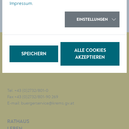
TEILEN
Impressum
.
EINSTELLUNGEN
ALLE COOKIES
SPEICHERN
Magistrat der Stadt Krems
AKZEPTIEREN
Obere Landstraße 4
A-3500 Krems
Tel. +43 (0)2732/801-0
Fax +43 (0)2732/801-90 269
E-mail:
buergerservice@krems.gv.at
RATHAUS
LEBEN