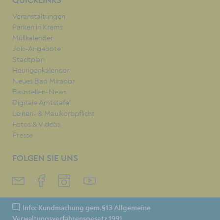
QUICKLINKS
Veranstaltungen
Parken in Krems
Müllkalender
Job-Angebote
Stadtplan
Heurigenkalender
Neues Bad Mirador
Baustellen-News
Digitale Amtstafel
Leinen- & Maulkorbpflicht
Fotos & Videos
Presse
FOLGEN SIE UNS
Info: Kundmachung gem.§13 Allgemeine
Verwaltungsverfahrensgesetz 1991