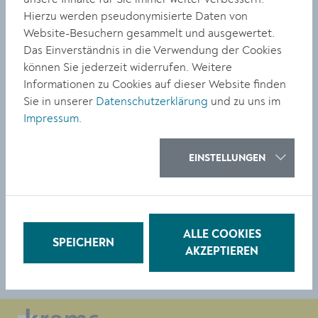
Veranstaltungserlösen und Spenden gespeist. Die
Hierzu werden pseudonymisierte Daten von
Gelder dienen der raschen und unbürokratischen Hilfe
Website-Besuchern gesammelt und ausgewertet.
von Kremser Bürger:innen in Krisensituationen. Die
Das Einverständnis in die Verwendung der Cookies
Entscheidung über die Vergabe der Mittel trifft das
können Sie jederzeit widerrufen. Weitere
Amt für soziale Verwaltung nach fachlichen Kriterien.
Informationen zu Cookies auf dieser Website finden
Sie in unserer
Datenschutzerklärung
und zu uns im
Weitere Informationen zum Sozialkonto:
Impressum
.
https://www.krems.at/leben/sozialratgeber/sozialkonto
EINSTELLUNGEN
TEILEN
ALLE COOKIES
SPEICHERN
AKZEPTIEREN