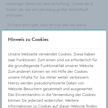
bisherigen Shirts mit dem Schriftzug „Creme de la
Krems“ ab, die sich jahrelang großer Beliebtheit
erfreuten.
„Es freut mich sehr, dass wir nun die von Alena
Tomaschek und Carina Boucher entworfenen Kremser
T-Shirts der Öffentlichkeit präsentieren können. Diese
Hinweis zu Cookies
T-Shirts sind nicht nur ein modisches Statement,
sondern auch ein Symbol für Jugend, Kreativität und
Nachhaltigkeit in unserer Stadt. Holen Sie sich Ihr
Unsere Webseite verwendet Cookies. Diese haben
Kremser T-Shirt und zeigen Sie Ihre Verbundenheit“, so
zwei Funktionen: Zum einen sind sie erforderlich für
Bürgermeister Peter Molnar.
die grundlegende Funktionalität unserer Website.
Zum anderen können wir mit Hilfe der Cookies
Steiner Tor im Fokus
unsere Inhalte für Sie immer weiter verbessern.
Hierzu werden pseudonymisierte Daten von
Alena Tomaschek setzte bei ihrem Design auf ein in
Website-Besuchern gesammelt und ausgewertet.
sich gedrehtes und somit dynamisch wirkendes Steiner
Das Einverständnis in die Verwendung der Cookies
Tor mit dem markigen Slogan „Krems lebt!“. Diese
können Sie jederzeit widerrufen. Weitere
Zeichnung ziert nun ein weißes T-Shirt. Gleich zwei
Informationen zu Cookies auf dieser Website finden