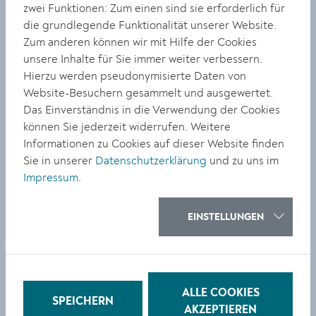
Ausschreibung – Infos zum
zwei Funktionen: Zum einen sind sie erforderlich für
Schreibwettbewerb
die grundlegende Funktionalität unserer Website.
Zum anderen können wir mit Hilfe der Cookies
Teilnahmeberechtigt: Personen über 18 Jahre
unsere Inhalte für Sie immer weiter verbessern.
Text / Form: max. 4000 Wörter, Times New Roman,
Hierzu werden pseudonymisierte Daten von
12 Pixel, 1.5 Zeilenabstand, 5-fach gedruckte
Website-Besuchern gesammelt und ausgewertet.
Ausfertigung, plus Kurzbiographie (max. 10
Das Einverständnis in die Verwendung der Cookies
Zeilen)
können Sie jederzeit widerrufen. Weitere
Einreichfrist: 10.-29. August 2020, per Post oder
Informationen zu Cookies auf dieser Website finden
persönlich in der Stadtbücherei & Mediathek,
Sie in unserer
Datenschutzerklärung
und zu uns im
Körnermarkt 14, 3500 Krems
Impressum
.
Jury: Dr. Herbert Lackner (ehem. Chefredakteur
Profil und Autor), Birgit Francan (Verlagsleiterin
EINSTELLUNGEN
Ueberreuter) und Mag. Brigitte Svejcar (Leiterin
Stadtbücherei & Mediathek)
Preise: 250 Euro Büchergutschein,
Jahresmitgliedschaft für die Bücherei, öffentliche
Präsentation
ALLE COOKIES
SPEICHERN
Nähere Info:
www.krems.at/buecherei
AKZEPTIEREN