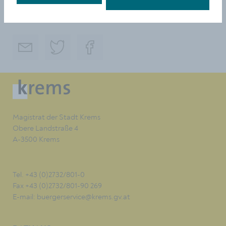
TEILEN
Magistrat der Stadt Krems
Obere Landstraße 4
A-3500 Krems
Tel. +43 (0)2732/801-0
Fax +43 (0)2732/801-90 269
E-mail:
buergerservice@krems.gv.at