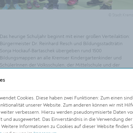
© Stadt Krem
Das heurige Schuljahr beginnt mit einer großen Verteilaktion:
Bürgermeister Dr. Reinhard Resch und Bildungsstadträtin
Sonja Hockauf-Bartaschek übergeben rund 1500
Bildungsmappen an alle Kremser Kindergartenkinder und
SchülerInnen der Volksschulen, der Mittelschule und der
Sonderschule.
es
Was ist die Bildungsmappe? Sie dient als symbolischer
Begleiter vom ersten Tag im Kindergarten bis zum Ende der
endet Cookies. Diese haben zwei Funktionen: Zum einen sind s
Pflichtschulzeit. Sie enthält nützliche Informationen zu
ktionalität unserer Website. Zum anderen können wir mit Hilf
Stadtbücherei, Musikschule und museumkrems, die
r weiter verbessern. Hierzu werden pseudonymisierte Daten v
Volksschulbroschüre und allgemein Wissenswertes zur Stadt.
 und ausgewertet. Das Einverständnis in die Verwendung der
Sie ist als Sammelmappe gedacht, in der die Kinder über die
. Weitere Informationen zu Cookies auf dieser Website finden S
Jahre alle wichtigen Dokumente und Unterlagen zum