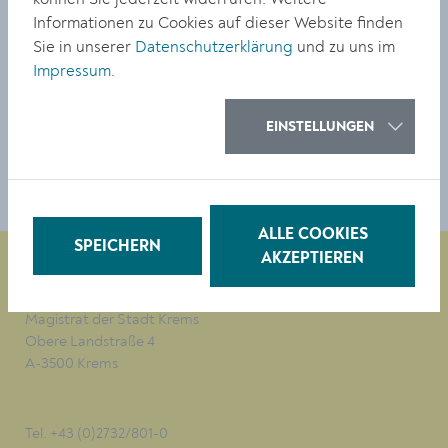
der Bestattung, Wiener Straße. Sammelabfahrt ist um
Informationen zu Cookies auf dieser Website finden
10 Uhr. Um Anmeldung wird gebeten: 02732/801-630
Sie in unserer
Datenschutzerklärung
und zu uns im
oder bestattung@krems.gv.at
Impressum
.
TEILEN
EINSTELLUNGEN
ALLE COOKIES
SPEICHERN
AKZEPTIEREN
Magistrat der Stadt Krems
Obere Landstraße 4
A-3500 Krems
Tel. +43 (0)2732/801-0