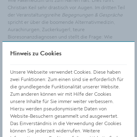
Wie Fakemedizin uns zum Narren hält: Dies führt
Christian Keil sehr drastisch vor Augen. Im dritten Teil
der Veranstaltungsreihe
Begegnungen & Gespräche
spricht er über die boomende Alternativmedizin,
Aurachirurgen, Zuckerkugerl, teure
Bioresonanzdiagnosen und stellt die Frage: Wie
werden wir betrogen und warum lassen wir uns
betrügen? Christian Kreil ist Ethnologe, Texter und
Hinweis zu Cookies
Autor und bekannt als Begründer der „Stiftung
Gurutest“" bekannt.
Unsere Webseite verwendet Cookies. Diese haben
Die Veranstaltung findet am Montag, 20. November, im
zwei Funktionen: Zum einen sind sie erforderlich für
Festsaal der Kirchlichen Pädagogischen Hochschule
die grundlegende Funktionalität unserer Website.
Wien-Krems, Dr. Gschmeidlerstraße 28, statt. Beginn ist
Zum anderen können wir mit Hilfe der Cookies
um 18:30 Uhr. Eingeladen sind alle, die an Themen der
unsere Inhalte für Sie immer weiter verbessern.
Bildungspolitik interessiert sind. Der Eintritt ist frei.
Hierzu werden pseudonymisierte Daten von
Website-Besuchern gesammelt und ausgewertet.
Anmeldung: Tel.
02732/83591-184
,
Das Einverständnis in die Verwendung der Cookies
johannes.petschenig@kphvie.ac.at
können Sie jederzeit widerrufen. Weitere