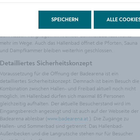
Die Becken sind gefüllt, der Rasen ist gemäht, die letzten
Revisionsarbeiten abgeschlossen, und auch die
SPEICHERN
ALLE COOKIE
Wassertemperatur tastet sich langsam aber sicher an
angenehme 20+ Grad heran. Wenn das Wetter mitspielt, steht
dem nassen Vergnügen im Kremser Sommerbad fast nichts
mehr im Wege. Auch das Hallenbad öffnet die Pforten, Sauna
und Dampfkammer bleiben weiterhin geschlossen.
Detailliertes Sicherheitskonzept
Voraussetzung für die Öffnung der Badearena ist ein
detailliertes Sicherheitskonzept. Demnach ist beim Besuch die
Kombination zwischen Hallen- und Freibad aktuell noch nicht
möglich, im Hallenbad dürfen sich maximal 85 Personen
gleichzeitig aufhalten. Der aktuelle Besucherstand wird im
Eingangsbereich angezeigt und ist auch auf der Webseite der
Badearena ablesbar (
www.badearena.at
). Die Zugänge zu
Hallen- und Sommerbad sind getrennt. Das Hallenbad-
Außenbecken und die Langrutsche stehen nur für Besucher