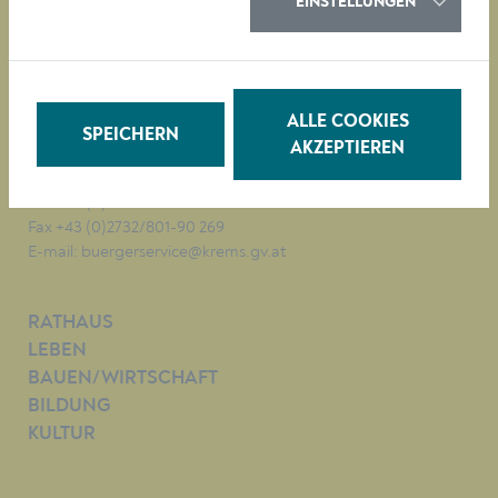
EINSTELLUNGEN
Magistrat der Stadt Krems
Obere Landstraße 4
ALLE COOKIES
A-3500 Krems
SPEICHERN
AKZEPTIEREN
Tel. +43 (0)2732/801-0
Fax +43 (0)2732/801-90 269
E-mail:
buergerservice@krems.gv.at
RATHAUS
LEBEN
BAUEN/WIRTSCHAFT
BILDUNG
KULTUR