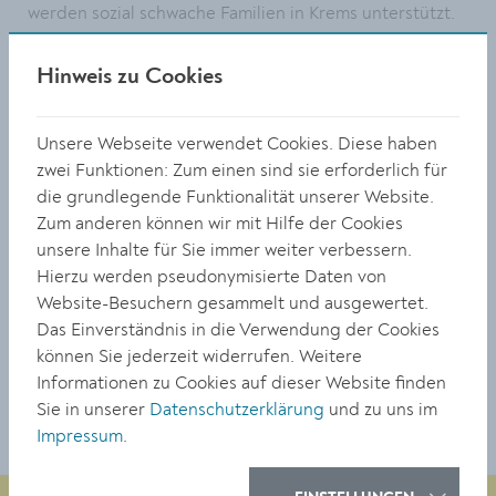
werden sozial schwache Familien in Krems unterstützt.
Die Entscheidung über die Zuteilung liegt beim Amt
für soziale Verwaltung und ist keinerlei politischen
Hinweis zu Cookies
Einflüssen ausgesetzt. Wegen des großen Erfolges gibt
es im Frühjahr 2020 weitere Aufführungen.
Unsere Webseite verwendet Cookies. Diese haben
Foto: Die Ensemble-Mitglieder Stadtrat Helmut Mayer,
zwei Funktionen: Zum einen sind sie erforderlich für
Maximilian Schreiner, Hanna Mayer, Gemeinderat Mag.
die grundlegende Funktionalität unserer Website.
Klaus Bergmaier, Gemeinderat Alfred Friedl und Leni
Zum anderen können wir mit Hilfe der Cookies
Gaßner (nicht am Bild) überreichten den Scheck an
unsere Inhalte für Sie immer weiter verbessern.
Vizebürgermeisterin Eva Hollerer und Bürgermeister
Hierzu werden pseudonymisierte Daten von
Dr. Reinhard Resch.
Website-Besuchern gesammelt und ausgewertet.
Das Einverständnis in die Verwendung der Cookies
TEILEN
können Sie jederzeit widerrufen. Weitere
Informationen zu Cookies auf dieser Website finden
Sie in unserer
Datenschutzerklärung
und zu uns im
Impressum
.