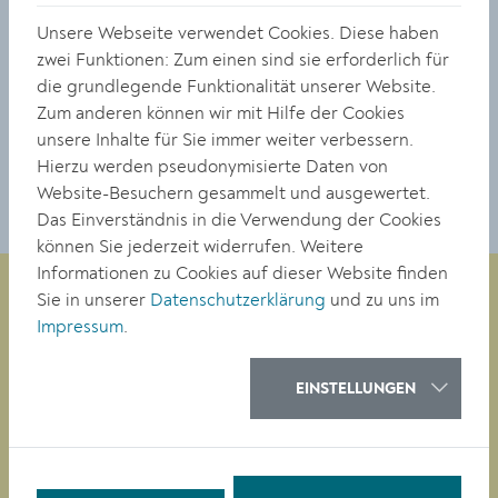
16:00 Uhr.
Unsere Webseite verwendet Cookies. Diese haben
zwei Funktionen: Zum einen sind sie erforderlich für
https://www.awa-stadtkrems.at/
die grundlegende Funktionalität unserer Website.
Zum anderen können wir mit Hilfe der Cookies
TEILEN
unsere Inhalte für Sie immer weiter verbessern.
Hierzu werden pseudonymisierte Daten von
Website-Besuchern gesammelt und ausgewertet.
Das Einverständnis in die Verwendung der Cookies
können Sie jederzeit widerrufen. Weitere
Informationen zu Cookies auf dieser Website finden
Sie in unserer
Datenschutzerklärung
und zu uns im
Impressum
.
Magistrat der Stadt Krems
Obere Landstraße 4
EINSTELLUNGEN
A-3500 Krems
Tel. +43 (0)2732/801-0