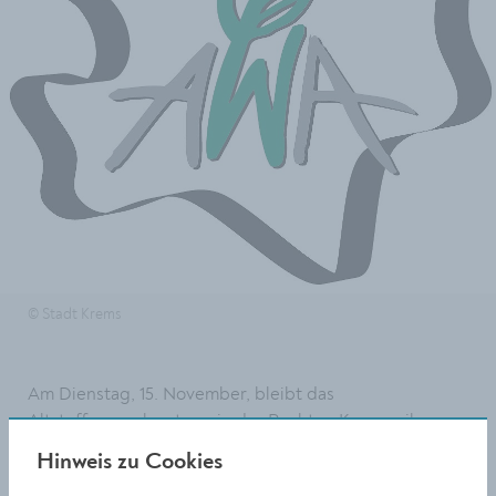
© Stadt Krems
Am Dienstag, 15. November, bleibt das
Altstoffsammelzentrum in der Rechten Kremszeile
geschlossen. Ab Donnerstag, 17. November, gelten
Hinweis zu Cookies
wieder die regulären Öffnungszeiten von 08:00 bis