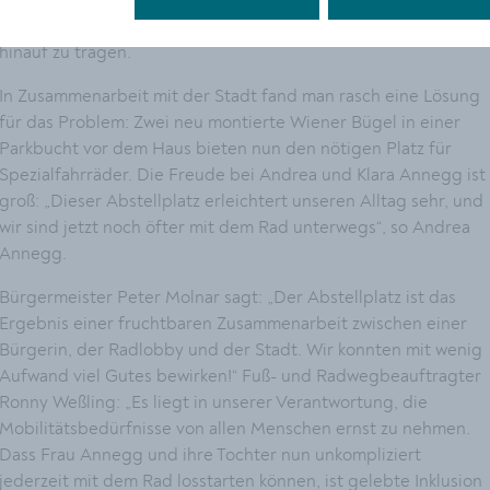
das schwere Fahrzeug über eine steile Treppe zum Haus
hinauf zu tragen.
In Zusammenarbeit mit der Stadt fand man rasch eine Lösung
für das Problem: Zwei neu montierte Wiener Bügel in einer
Parkbucht vor dem Haus bieten nun den nötigen Platz für
Spezialfahrräder. Die Freude bei Andrea und Klara Annegg ist
groß: „Dieser Abstellplatz erleichtert unseren Alltag sehr, und
wir sind jetzt noch öfter mit dem Rad unterwegs“, so Andrea
Annegg.
Bürgermeister Peter Molnar sagt: „Der Abstellplatz ist das
Ergebnis einer fruchtbaren Zusammenarbeit zwischen einer
Bürgerin, der Radlobby und der Stadt. Wir konnten mit wenig
Aufwand viel Gutes bewirken!“ Fuß- und Radwegbeauftragter
Ronny Weßling: „Es liegt in unserer Verantwortung, die
Mobilitätsbedürfnisse von allen Menschen ernst zu nehmen.
Dass Frau Annegg und ihre Tochter nun unkompliziert
jederzeit mit dem Rad losstarten können, ist gelebte Inklusion