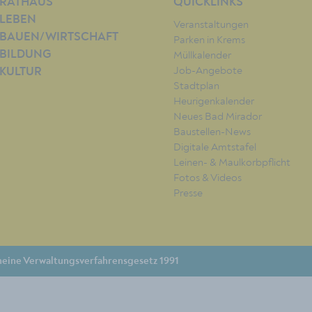
RATHAUS
QUICKLINKS
LEBEN
Veranstaltungen
BAUEN/WIRTSCHAFT
Parken in Krems
BILDUNG
Müllkalender
Job-Angebote
KULTUR
Stadtplan
Heurigenkalender
Neues Bad Mirador
Baustellen-News
Digitale Amtstafel
Leinen- & Maulkorbpflicht
Fotos & Videos
Presse
eine Verwaltungsverfahrensgesetz 1991