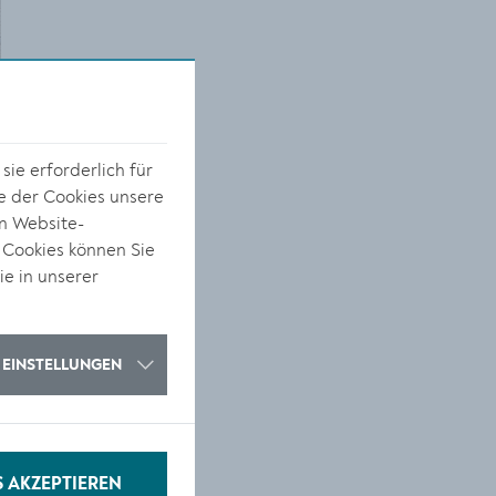
ie erforderlich für
e der Cookies unsere
on Website-
 Cookies können Sie
s
ie in unserer
EINSTELLUNGEN
S AKZEPTIEREN