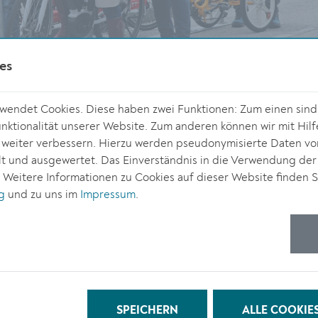
es
endet Cookies. Diese haben zwei Funktionen: Zum einen sind s
ktionalität unserer Website. Zum anderen können wir mit Hilf
r weiter verbessern. Hierzu werden pseudonymisierte Daten v
 und ausgewertet. Das Einverständnis in die Verwendung der
© Stadt Krem
. Weitere Informationen zu Cookies auf dieser Website finden S
g
und zu uns im
Impressum
.
Ein Abstellplatz im öffentlichen Raum für Spezialfahrräder: Mit
dieser Anregung wandte sich Andrea Annegg an die
Radlobby Krems. Der Hintergrund: Tochter Klara benötigt
wegen einer Behinderung ein Spezialfahrrad. Wegen
Platzmangel war es bisher nicht möglich, das sperrige Fahrrad
vor dem Haus im öffentlichen Raum in der Alauntalstraße
SPEICHERN
ALLE COOKIE
abzustellen und zu sichern. Die Familie sah sich gezwungen,