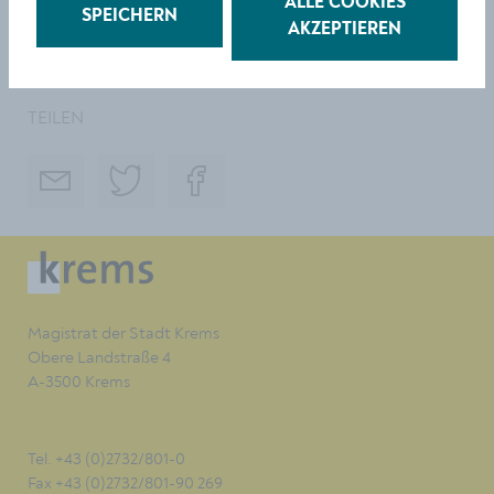
ALLE COOKIES
SPEICHERN
AKZEPTIEREN
Nähere
Informationen:
wahlen@krems.gv.at
,
www.krems.at/wahlen
TEILEN
Magistrat der Stadt Krems
Obere Landstraße 4
A-3500 Krems
Tel. +43 (0)2732/801-0
Fax +43 (0)2732/801-90 269