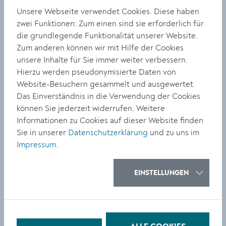
abgegeben haben, können keine Eintragungen mehr
Unsere Webseite verwendet Cookies. Diese haben
vornehmen, da eine getätigte Unterstützungserklärung
zwei Funktionen: Zum einen sind sie erforderlich für
bereits als gültige Eintragung zählt.
die grundlegende Funktionalität unserer Website.
Zum anderen können wir mit Hilfe der Cookies
Das Eintragungslokal in Krems befindet sich im Rathaus
unsere Inhalte für Sie immer weiter verbessern.
(Obere Landstraße 4).
Hierzu werden pseudonymisierte Daten von
Die Stimmabgabe ist entweder persönlich möglich –
Website-Besuchern gesammelt und ausgewertet.
durch Unterschrift in einer beliebigen Gemeinde
Das Einverständnis in die Verwendung der Cookies
unabhängig vom Wohnsitz (Identitätsnachweis durch
können Sie jederzeit widerrufen. Weitere
Dokument wie Reisepass, Führerschein usw.) – oder
Informationen zu Cookies auf dieser Website finden
online via elektronischer Signatur (Handy-Signatur
Sie in unserer
Datenschutzerklärung
und zu uns im
oder Bürgerkarte).
Impressum
.
Eintragung im Rathaus Krems, Obere Landstraße 4,
Zimmer 6A:
EINSTELLUNGEN
Mo,19.06., Di, 20.06. Mi, 21.06., Do, 22.06., Fr, 23.06. von
8 - 16 Uhr und
Mo, 26.06. von 8 - 20 Uhr