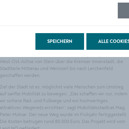
Der neue Weg führt in der Hafenstraße auf 260 Metern
entlang der nördlichen Seite von der Schnellstraßen-
Unterführung bis zur HIB-Unterführung. Es handelt sich um
einen gemischen Geh- und Radweg, der 2,5 bis 3 Meter breit
ist. Gemeinsam mit der vor wenigen Jahren neu errichteten
Unterführung ist der neue Weg Teil der geplanten
SPEICHERN
ALLE COOKIE
Radweganbindung zwischen Hafenstraße und Lerchenfelder
Hauptplatz bzw. Hofrat-Erben-Straße. Langfristig soll eine
West-Ost-Achse von Stein über die Kremser Innenstadt, die
Stadtteile Mitterau und Weinzierl bis nach Lerchenfeld
geschaffen werden.
Ziel der Stadt ist es, möglichst viele Menschen zum Umstieg
auf sanfte Mobilität zu bewegen. „Das schaffen wir nur, indem
wir sichere Rad- und Fußwege und ein hochwertiges,
attraktives Wegenetz errichten“, sagt Mobilitätsstadtrat Mag.
Peter Molnar. Der neue Weg wurde im Frühjahr fertiggestellt.
Die Kosten betrugen rund 80.000 Euro. Das Projekt wird vom
Land NÖ gefördert.