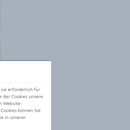
ie erforderlich für
e der Cookies unsere
on Website-
 Cookies können Sie
s
ie in unserer