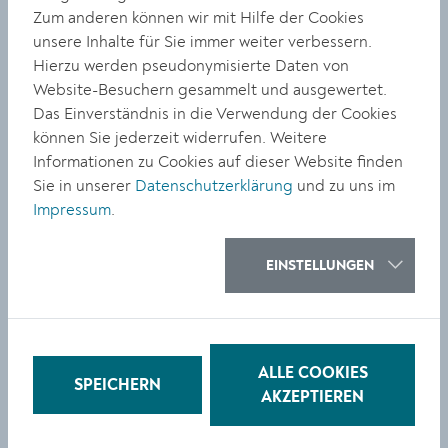
stellen, die Ausrüstung zu begutachten und direkt mit
Zum anderen können wir mit Hilfe der Cookies
den Einsatzkräften direkt ins Gespräch zu kommen.
unsere Inhalte für Sie immer weiter verbessern.
Hierzu werden pseudonymisierte Daten von
Die Initiative für den ersten Kremser Sicherheitstag
Website-Besuchern gesammelt und ausgewertet.
ging von Gemeinderat Andreas Ettenauer aus, der
Das Einverständnis in die Verwendung der Cookies
zugleich auch Sicherheitsbeauftragter des
können Sie jederzeit widerrufen. Weitere
Bürgermeisters ist. „Wir wollen das Sicherheitsgefühl
Informationen zu Cookies auf dieser Website finden
stärken und der Bevölkerung einen hautnahen Eindruck
Sie in unserer
Datenschutzerklärung
und zu uns im
von der wertvollen Arbeit unserer
Impressum
.
Blaulichtorganisationen vermitteln“, so Ettenauer über
das Ziel der Veranstaltung. „Sicherheitstage sollen
künftig in allen Kremser Stadtteilen stattfinden.
EINSTELLUNGEN
Geplant sind ein bis zwei Veranstaltungen pro Jahr“,
ergänzt Bürgermeister Peter Molnar.
ALLE COOKIES
SPEICHERN
AKZEPTIEREN
TEILEN