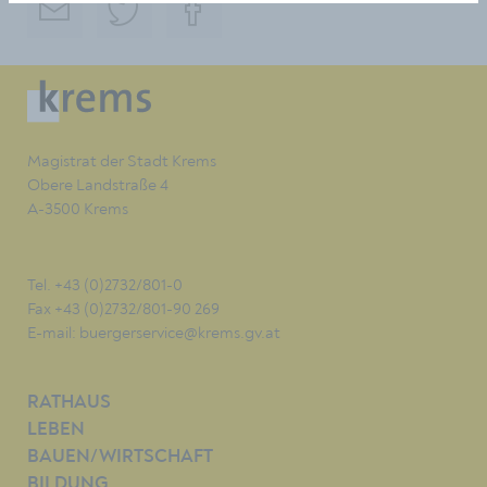
Magistrat der Stadt Krems
Obere Landstraße 4
A-3500 Krems
Tel. +43 (0)2732/801-0
Fax +43 (0)2732/801-90 269
E-mail:
buergerservice@krems.gv.at
RATHAUS
LEBEN
BAUEN/WIRTSCHAFT
BILDUNG