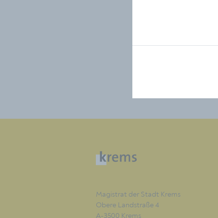
Magistrat der Stadt Krems
Obere Landstraße 4
A-3500 Krems