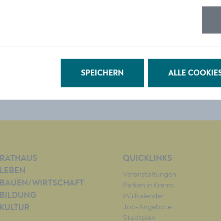
SPEICHERN
ALLE COOKIE
RATHAUS
QUICKLINKS
LEBEN
Veranstaltungen
BAUEN/WIRTSCHAFT
Parken in Krems
BILDUNG
Müllkalender
Job-Angebote
KULTUR
Stadtplan