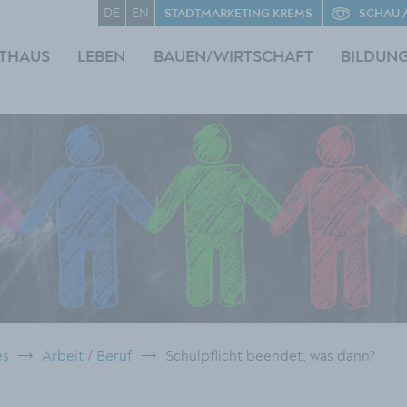
DE
EN
STADTMARKETING KREMS
SCHAU 
THAUS
LEBEN
BAUEN/WIRTSCHAFT
BILDUN
es
Arbeit / Beruf
Schulpflicht beendet, was dann?