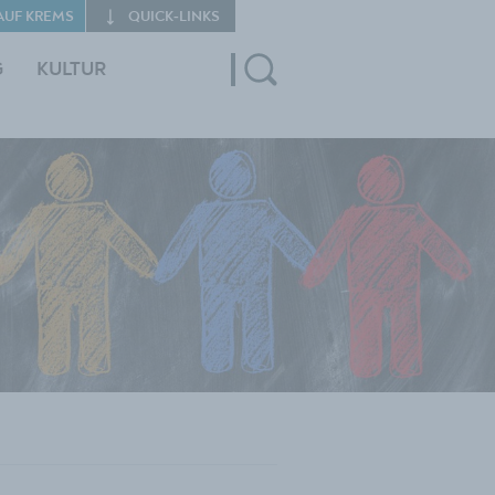
AUF KREMS
QUICK‑LINKS
G
KULTUR