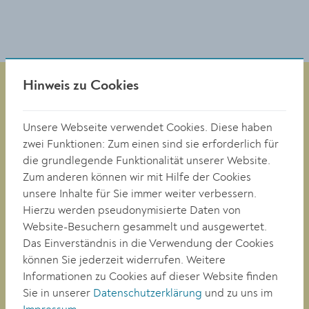
Hinweis zu Cookies
Magistrat der Stadt Krems
Unsere Webseite verwendet Cookies. Diese haben
Obere Landstraße 4
zwei Funktionen: Zum einen sind sie erforderlich für
A-3500 Krems
die grundlegende Funktionalität unserer Website.
Zum anderen können wir mit Hilfe der Cookies
unsere Inhalte für Sie immer weiter verbessern.
Tel. +43 (0)2732/801-0
Hierzu werden pseudonymisierte Daten von
Fax +43 (0)2732/801-90 269
Website-Besuchern gesammelt und ausgewertet.
E-mail:
buergerservice@krems.gv.at
Das Einverständnis in die Verwendung der Cookies
können Sie jederzeit widerrufen. Weitere
Informationen zu Cookies auf dieser Website finden
RATHAUS
Sie in unserer
Datenschutzerklärung
und zu uns im
LEBEN