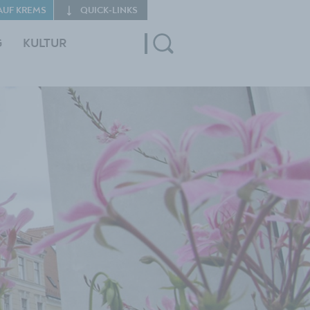
AUF KREMS
QUICK‑LINKS
G
KULTUR