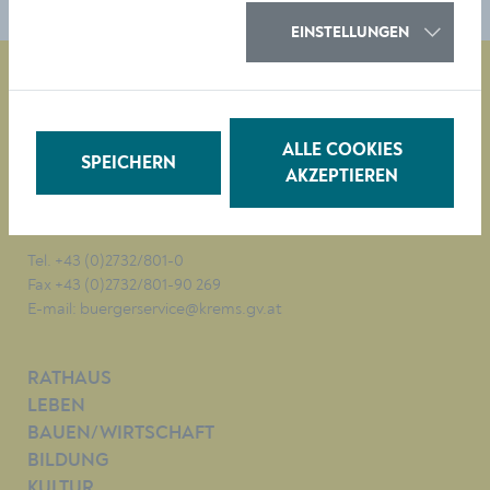
EINSTELLUNGEN
Magistrat der Stadt Krems
ALLE COOKIES
Obere Landstraße 4
SPEICHERN
AKZEPTIEREN
A-3500 Krems
Tel. +43 (0)2732/801-0
Fax +43 (0)2732/801-90 269
E-mail:
buergerservice@krems.gv.at
RATHAUS
LEBEN
BAUEN/WIRTSCHAFT
BILDUNG
KULTUR