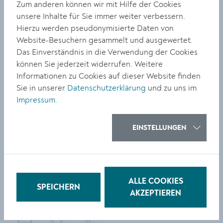
Zum anderen können wir mit Hilfe der Cookies
freien Eintritt. Eine Anmeldung ist nicht notwendig.
unsere Inhalte für Sie immer weiter verbessern.
Hierzu werden pseudonymisierte Daten von
Weinlesen. Das Weingut Stadt Krems und seine Wurzeln
Website-Besuchern gesammelt und ausgewertet.
Autoren: Helmut Osberger und Daniel Haberler-
Das Einverständnis in die Verwendung der Cookies
Maier
können Sie jederzeit widerrufen. Weitere
Herausgeber: Weingut Stadt Krems
Informationen zu Cookies auf dieser Website finden
Verlag:
Bibliothek der Provinz, 320 Seiten, Preis:
Sie in unserer
Datenschutzerklärung
und zu uns im
34 Euro,
Impressum
.
erhältlich ab Mitte April im Weingut, später im
Buchhandel
EINSTELLUNGEN
Foto: Fritz Miesbauer, Geschäftsführer des Weinguts
Stadt Krems lädt zur Buchpräsentation am 12. April in
die Dominikanerkirche ein.
ALLE COOKIES
SPEICHERN
TEILEN
AKZEPTIEREN