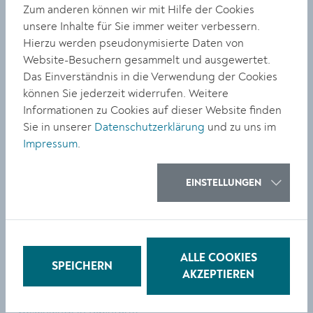
Das Ergebnis von dreieinhalb Jahren intensiver
Zum anderen können wir mit Hilfe der Cookies
Forschung ist ein Buch, das inhaltlich wie von der
unsere Inhalte für Sie immer weiter verbessern.
grafischen Gestaltung her „sehr informativ, prächtig
Hierzu werden pseudonymisierte Daten von
und ehrlich ist“, so Verleger Richard Pils von der
Website-Besuchern gesammelt und ausgewertet.
Bibliothek der Provinz. Mit einem kurzen
Das Einverständnis in die Verwendung der Cookies
geschichtlichen Abriss der Entwicklung des Weinguts
können Sie jederzeit widerrufen. Weitere
Stadt Krems, die vor einem halben Jahrtausend
Informationen zu Cookies auf dieser Website finden
begonnen hatte, lieferte Daniel Haberler-Maier zu
Sie in unserer
Datenschutzerklärung
und zu uns im
guter Letzt noch ein gutes Verkaufsargument für das
Impressum
.
Buch, das ein wichtiges Kapitel Stadtgeschichte
beschreibt.
EINSTELLUNGEN
„Weinlesen. Das Weingut Stadt Krems und seine
Wurzeln“ ist im Verlag Bibliothek der Provinz
erschienen. Es umfasst 320 Seiten und kostet im
Handel 34 Euro. Erhältlich im Weingut Stadt Krems, im
ALLE COOKIES
museumkrems und im Buchhandel.
SPEICHERN
AKZEPTIEREN
Siehe YouTube Video:
Weingut Stadt Krems: 500 Jahre
Geschichte in Buchform