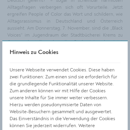
Deutsch gelernt?“ – sogar in scheinbar harmlosen
Alltagsfragen verbergen sich oft Vorurteile. Jetzt
ergreifen People of Color das Wort und schildern, wie
Alltagsrassismus in Deutschland und Österreich
aussieht. Am Donnerstag, 7. November, sind die „Black
Voices“ im Jugendraum der Stadtbücherei Krems zu
Gast und stellen dort ihr Buch „War das jetzt
rassistisch?“ vor. Antirassismus-Expert:innen aus der
Hinweis zu Cookies
afrikanischen, muslimischen, asiatischen, jüdischen und
Rom:nja-Community erklären, wie man rassistische
Fragen und Denkmuster erkennt und geben Tipps, wie
Unsere Webseite verwendet Cookies. Diese haben
man diese überwinden kann.
zwei Funktionen: Zum einen sind sie erforderlich für
die grundlegende Funktionalität unserer Website.
Black Voices: „War das jetzt rassistisch?“
Zum anderen können wir mit Hilfe der Cookies
unsere Inhalte für Sie immer weiter verbessern.
Donnerstag, 7. November, 10.30 Uhr
Hierzu werden pseudonymisierte Daten von
Website-Besuchern gesammelt und ausgewertet.
Stadtbücherei Krems
Das Einverständnis in die Verwendung der Cookies
Eintritt: Freiwillige Spende, Anmeldung:
können Sie jederzeit widerrufen. Weitere