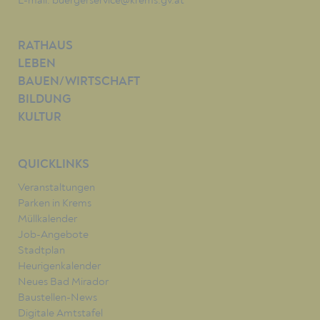
E-mail:
buergerservice@krems.gv.at
RATHAUS
LEBEN
BAUEN/WIRTSCHAFT
BILDUNG
KULTUR
QUICKLINKS
Veranstaltungen
Parken in Krems
Müllkalender
Job-Angebote
Stadtplan
Heurigenkalender
Neues Bad Mirador
Baustellen-News
Digitale Amtstafel