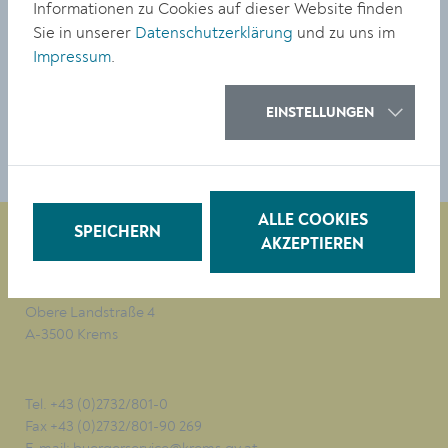
buecherei@krems.gv.at
Informationen zu Cookies auf dieser Website finden
Sie in unserer
Datenschutzerklärung
und zu uns im
Impressum
.
TEILEN
EINSTELLUNGEN
ALLE COOKIES
SPEICHERN
AKZEPTIEREN
Magistrat der Stadt Krems
Obere Landstraße 4
A-3500 Krems
Tel. +43 (0)2732/801-0
Fax +43 (0)2732/801-90 269