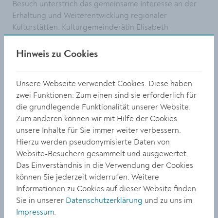
Besuch unterstrich das gemeinsame Interesse an der
Erhaltung und Weiterentwicklung regionaler
Kulturstätten. Kulturgemeinderätin Elisabeth
Kreuzhuber und Doris Denk, Bereichsleiterin für Kultur,
Bildung und Tourismus am Magistrat Krems, schlossen
Hinweis zu Cookies
sich der Delegation an.
Ein weiterer Programmpunkt war die Kunstmeile Krems.
Unsere Webseite verwendet Cookies. Diese haben
Dort wurde der Bundespolitiker von Geschäftsführerin
zwei Funktionen: Zum einen sind sie erforderlich für
Julia Flunger-Schulz sowie den künstlerischen
die grundlegende Funktionalität unserer Website.
Direktor:innen Gerda Ridler (Landesgalerie
Zum anderen können wir mit Hilfe der Cookies
Niederösterreich), Florian Steininger (Kunsthalle
unsere Inhalte für Sie immer weiter verbessern.
Krems) und Gottfried Gusenbauer (Karikaturmuseum)
Hierzu werden pseudonymisierte Daten von
empfangen. Gemeinsam besuchten sie das
Website-Besuchern gesammelt und ausgewertet.
Karikaturmuseum und die Kunsthalle Krems. Dabei
Das Einverständnis in die Verwendung der Cookies
wurden aktuelle Ausstellungen sowie das
können Sie jederzeit widerrufen. Weitere
kulturvermittelnde Konzept der Kunstmeile
Informationen zu Cookies auf dieser Website finden
vorgestellt.
Sie in unserer
Datenschutzerklärung
und zu uns im
Impressum
.