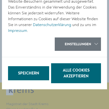
Website-Besuchern gesammelt und ausgewertet.
illustrierte Kinderbuch.
Das Einverständnis in die Verwendung der Cookies
Thomas Sautner und Barbara Dolak „Der Waldviertler
können Sie jederzeit widerrufen. Weitere
Zwergendoktor“:
www.krems.at/buecherei
.
Informationen zu Cookies auf dieser Website finden
Sie in unserer
Datenschutzerklärung
und zu uns im
Foto: Thomas Sautner und Barbara Dolak stellten ihre
Impressum
.
Buch "Der Waldviertler Zwergendoktor" vor.
EINSTELLUNGEN
TEILEN
ALLE COOKIES
SPEICHERN
AKZEPTIEREN
Magistrat der Stadt Krems