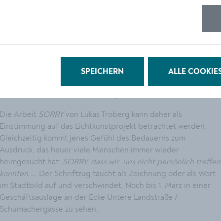
SORRY
: Dieser leuchtende Schriftzug füllt eine ganze
Auslage in der Schumachergasse in der Kremser Altstadt. Was
ist damit gemeint? Ursprünglich war
kremskultur
hatte für
2020 die Ausstellungsreihe Lichtfest Krems geplant - in
Zusammenarbeit mit dem Stadtmarketing Krems und dem
SPEICHERN
ALLE COOKIE
studio [sic]. Wegen der Pandemie, die uns nun schon fast ein
Jahr im Griff hat, kann dieses Projekt erst 2021 starten.
Die Arbeit
SORRY
von Lukas Troberg kann daher als
Einstimmung auf das Lichtkunstprojekt betrachtet werden.
Gleichzeitig kommt jenes Gefühl des Bedauerns zum
Ausdruck, das heuer viele Menschen immer wieder
heimgesucht hat:
SORRY, dass wir uns nicht persönlich treffen
konnten ….
Der Schriftzug taucht als Zeichnung oder als Wort
im Stadtbild auf und verschwindet. Noch bis 1. März in einer
Geschäftsauslage an der Ecke Untere Landstraße /
Schumachergasse zu sehen.