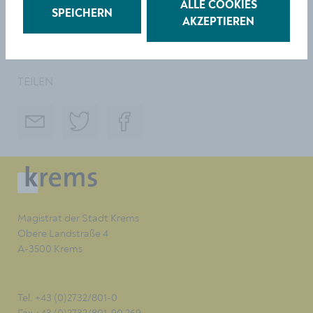
an Wochenenden über das museumkrems.
ALLE COOKIES
SPEICHERN
AKZEPTIEREN
Fotos: Philipp Hanich und Stadt Krems
TEILEN
Magistrat der Stadt Krems
Obere Landstraße 4
A-3500 Krems
Tel. +43 (0)2732/801-0