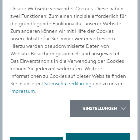
verbogen, verdreht und unangepasst. Sie sind hässlich
Unsere Webseite verwendet Cookies. Diese haben
und wunderschön. Sie sind wütend, direkt, schüchtern,
zwei Funktionen: Zum einen sind sie erforderlich für
nachdenklich. Sie sind grell und schillernd. Sie sind
die grundlegende Funktionalität unserer Website.
emotional geometrisch
.“ Das trifft auch auf die
Zum anderen können wir mit Hilfe der Cookies
gezeigten Werke in der galeriekrems zu, wie er bei der
unsere Inhalte für Sie immer weiter verbessern.
Eröffnung im Gespräch mit Kulturamtsleiter Gregor
Hierzu werden pseudonymisierte Daten von
Kremser sagte. Bürgermeister Dr. Reinhard Resch
Website-Besuchern gesammelt und ausgewertet.
nahm die offizielle Eröffnung im Innenhof des
Das Einverständnis in die Verwendung der Cookies
Dominikanerklosters vor.
können Sie jederzeit widerrufen. Weitere
Philipp Hanich stammt aus München, lebt und arbeitet
Informationen zu Cookies auf dieser Website finden
als bildender Künstler und Musiker in Wien. Seine
Sie in unserer
Datenschutzerklärung
und zu uns im
Vielseitigkeit stellt er als Musiker und Sänger der
Impressum
.
Wiener Ein-Mann-Band
Bruch
sowie als Gründer des
Musiklabels
Cut Surface
unter Beweis.
EINSTELLUNGEN
Philipp Hanich „The Fool“ (When Jokers Attack), 2. Juli
bis 5. September, galeriekrems, Körnermarkt 14. Zu
sehen während der Bücherei-Öffnungszeiten.
Zugang