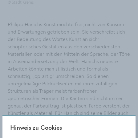
© Stadt Krems
Philipp Hanichs Kunst möchte frei, nicht von Konsum
und Erwartungen getrieben sein. Sie verschreibt sich
der Bedeutung des Wortes Kunst an sich:
schöpferisches Gestalten aus den verschiedensten
Materialien oder mit den Mitteln der Sprache, der Töne
in Auseinandersetzung der Welt. Hanichs neueste
Arbeiten könnte man stilistisch und formal als
schmutzig, „op-artig“ umschreiben. So dienen
unregelmäßige Bildrückseiten mit ihren zufälligen
Strukturen als Träger meist farbenfroher,
geometrischer Formen. Die Kanten sind nicht immer
genau, der Farbauftrag ist plastisch, Farbe versteht der
Künstler als Material. Für Hanich sind seine Bilder auch
eine Hommage an das Seltsame.
Hinweis zu Cookies
Er selbst bezeichnet seine Werke als „
zerbrochen,