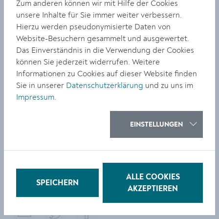
Zum anderen können wir mit Hilfe der Cookies
Elementaren Musikunterricht schnuppern
unsere Inhalte für Sie immer weiter verbessern.
Was heißt Elementare Musikerziehung und musikalische
Hierzu werden pseudonymisierte Daten von
Grundschulung genau? Wer sich unter diesen
Website-Besuchern gesammelt und ausgewertet.
Begriffen wenig vorstellen kann, kann zum Schnuppern
Das Einverständnis in die Verwendung der Cookies
kommen: Einen Kennernlern-Nachmittag gibt es noch
können Sie jederzeit widerrufen. Weitere
vor den Ferien am 1. Juli. Dafür ist eine Anmeldung
Informationen zu Cookies auf dieser Website finden
notwendig.
Sie in unserer
Datenschutzerklärung
und zu uns im
Impressum
.
Anmeldung für die Musikschule 2021/22: Mo bis Do, 8-
12 Uhr und 13-16 Uhr; Fr, 8-12 Uhr (auch in den Ferien);
EINSTELLUNGEN
Schnupperstunde: Do, 1. Juli, 14 Uhr (Anmeldung!);
www.krems.at/musikschule
.
ALLE COOKIES
SPEICHERN
TEILEN
AKZEPTIEREN