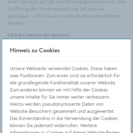
wirkt sich auch auf das Ausstellungsgeschehen aus: Die
Eröffnung der Sonderausstellung
Wo sind sie
geblieben – Die Frauen von Krems
muss verschoben
werden.
Click & Collect in der Bücherei
Von der Schließung ist auch die Stadtbücherei &
Hinweis zu Cookies
Mediathek betroffen. Es gibt aber wieder das Click-&-
Collect-Service: Bücherei-Kunden können Medien
online bestellen und zu einer bestimmten Uhrzeit
Unsere Webseite verwendet Cookies. Diese haben
abholen. Der Vorgang ist kontaktlos – über den Aufzug
zwei Funktionen: Zum einen sind sie erforderlich für
im Kaiserhof. Bücher können über die Bücherbox
die grundlegende Funktionalität unserer Website.
zurückgegeben werden.
Zum anderen können wir mit Hilfe der Cookies
unsere Inhalte für Sie immer weiter verbessern.
Die Ausstellung
sinniere
von Kerstin Wiesmayer in der
Hierzu werden pseudonymisierte Daten von
galeriekrems wird nach der Öffnung der Bücherei zu
Website-Besuchern gesammelt und ausgewertet.
den regulären Bücherei-Öffnungszeiten zu sehen sein.
Das Einverständnis in die Verwendung der Cookies
können Sie jederzeit widerrufen. Weitere
www.museumkrems.at
Informationen zu Cookies auf dieser Website finden