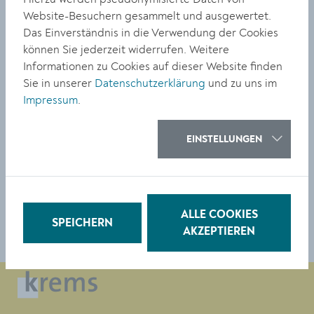
Hadeyer beteiligt. Die Gesamtkosten belaufen sich auf
Website-Besuchern gesammelt und ausgewertet.
80.000 Euro.
Das Einverständnis in die Verwendung der Cookies
Das Kremser Tor ist ein gotischer Bau, der um 1400
können Sie jederzeit widerrufen. Weitere
entstanden ist und Teil der Stadtbefestigung war. Es
Informationen zu Cookies auf dieser Website finden
besteht aus einem rund 20 Meter hohen Turm mit einer
Sie in unserer
Datenschutzerklärung
und zu uns im
Tordurchfahrt, einem 8 Meter hohen Vorbau (Richtung
Impressum
.
Osten) und einem Nebengebäude mit Stiegenaufgang,
der dem Wachauer Trachten- und Heimatverein als
EINSTELLUNGEN
Vereinsraum zur Verfügung steht.
TEILEN
ALLE COOKIES
SPEICHERN
AKZEPTIEREN