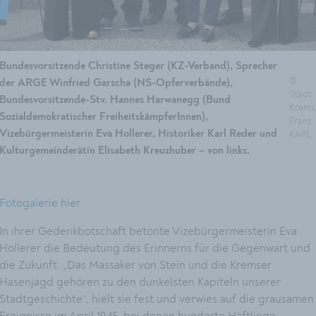
Bundesvorsitzende Christine Steger (KZ-Verband), Sprecher
©
der ARGE Winfried Garscha (NS-Opferverbände),
Stadt
Bundesvorsitzende-Stv. Hannes Harwanegg (Bund
Krems
Sozialdemokratischer FreiheitskämpferInnen),
Franz
Vizebürgermeisterin Eva Hollerer, Historiker Karl Reder und
KARL
Kulturgemeinderätin Elisabeth Kreuzhuber – von links.
Fotogalerie hier
In ihrer Gedenkbotschaft betonte Vizebürgermeisterin Eva
Hollerer die Bedeutung des Erinnerns für die Gegenwart und
die Zukunft. „Das Massaker von Stein und die Kremser
Hasenjagd gehören zu den dunkelsten Kapiteln unserer
Stadtgeschichte“, hielt sie fest und verwies auf die grausamen
Ereignisse im April 1945, bei denen hunderte Häftlinge