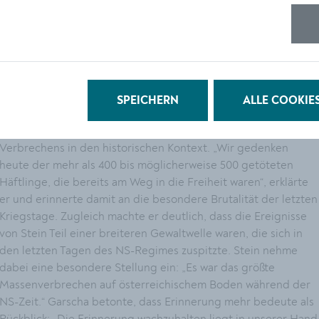
Menschlichkeit politisches Handeln prägen sollen, gebietet,
dass wir hier gedenken – und dass wir das auch in Zukunft tun
werden.“ Gleichzeitig würdigte sie die Zusammenarbeit mit
Opferverbänden sowie die internationale Beteiligung als
wichtiges Zeichen des gemeinsamen Erinnerns.
SPEICHERN
ALLE COOKIE
Winfried Garscha, Sprecher der ARGE der NS-
Opferverbände, stellte in seinen Worten die Dimension des
Verbrechens in den historischen Kontext. „Wir gedenken
heute der mehr als 400 bis möglicherweise 500 getöteten
Häftlinge, die bereits am Weg in die Freiheit waren“, erklärte
er und erinnerte damit an die besondere Brutalität der letzten
Kriegstage. Zugleich machte er deutlich, dass die Ereignisse
von Stein Teil einer breiteren Gewaltwelle waren, die sich in
den letzten Tagen des NS-Regimes zuspitzte. Stein nehme
dabei eine besondere Stellung ein: „Es war das größte
Massenverbrechen auf österreichischem Boden während der
NS-Zeit.“ Garscha betonte, dass Erinnerung mehr bedeute als
Rückblick: „Die Erinnerung wachzuhalten liegt in unserer Hand