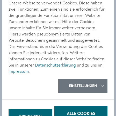
banalen Taten und führten zu radikalen
Unsere Webseite verwendet Cookies. Diese haben
Entscheidungen gegen die Würde des Menschen.
zwei Funktionen: Zum einen sind sie erforderlich für
Angst und Hass waren der Nährboden - insbesondere
die grundlegende Funktionalität unserer Website.
der Antisemitismus, der den Weg für Verbrechen an
Zum anderen können wir mit Hilfe der Cookies
Andersgläubigen und anderen Völkern ebnete.
unsere Inhalte für Sie immer weiter verbessern.
Deshalb müssen wir auch heute antisemitischen
Hierzu werden pseudonymisierte Daten von
Äußerungen und Witzen entgegentreten, um
Website-Besuchern gesammelt und ausgewertet.
Demokratie und Freiheit zu schützen“, mahnte der
Das Einverständnis in die Verwendung der Cookies
kroatische Botschafter Daniel Glunčić.
können Sie jederzeit widerrufen. Weitere
Informationen zu Cookies auf dieser Website finden
Der Präsident des Landesgerichts für Strafsachen,
Sie in unserer
Datenschutzerklärung
und zu uns im
Friedrich Forsthuber, ergänzt: „In der Zeit des
Impressum
.
Nationalsozialismus entstand ein Raum, in dem
Menschen willkürlich ermordet und hingerichtet
wurden - durch ein menschenverachtendes Regime
EINSTELLUNGEN
und eine gleichgeschaltete Justiz. Es ist ein Privileg, in
einem demokratischen Rechtsstaat mit einer
unabhängigen Justiz zu leben, die die Menschenrechte
schützt und den Menschen Zuversicht gibt“, und ruft
ALLE COOKIES