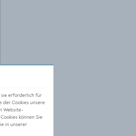
ie erforderlich für
e der Cookies unsere
on Website-
 Cookies können Sie
a
ie in unserer