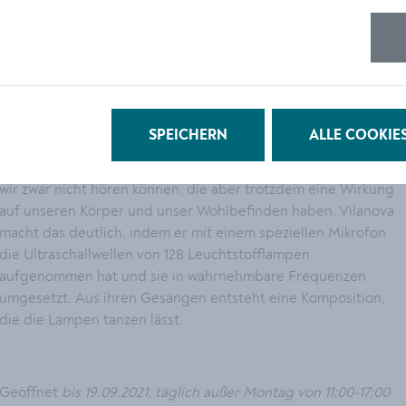
Noch bis Ende September kann man die optisch wie akustisch
beeindruckende Installation
Limen
von Marc Vilanova im
Hauptschiff des Klangraum Krems Minoritenkirche besuchen.
In seiner Arbeit aus dem Jahr 2019 macht der spanische
Künstlers das Unhörbare hörbar. Ohne es wirklich zu
bemerken, sind wir tagtäglich zahlreichen Infra- und
SPEICHERN
ALLE COOKIE
Ultraschallwellen ausgesetzt, die von natürlichen Phänomenen
oder auch Haushaltsgeräten stammen, Frequenzen also, die
wir zwar nicht hören können, die aber trotzdem eine Wirkung
auf unseren Körper und unser Wohlbefinden haben. Vilanova
macht das deutlich, indem er mit einem speziellen Mikrofon
die Ultraschallwellen von 128 Leuchtstofflampen
aufgenommen hat und sie in wahrnehmbare Frequenzen
umgesetzt. Aus ihren Gesängen entsteht eine Komposition,
die die Lampen tanzen lässt.
Geöffnet
bis 19.09.2021, täglich außer Montag von 11:00-17:00