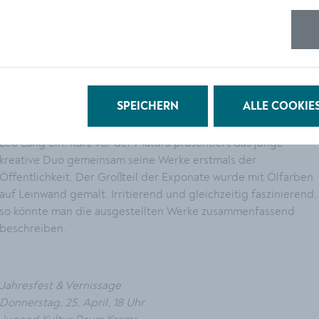
Melissa Engelhardt und Leo Lang präsentieren ihre
© Doris
Krammer
Werke.
Der Jugend Kulturraum Krems feiert sein zweijähriges
Bestehen und lädt gemeinsam mit „Bright Young Things“ zum
SPEICHERN
ALLE COOKIE
Jahresfest inklusive Vernissage von
Melissa Engelhardt und
Leo Lang ein. Kurz vor der Matura präsentiert das junge
kreative Duo gemeinsam seine Werke erstmals der
Öffentlichkeit. Der Großteil der Exponate wurde mit Ölfarben
auf Leinwand gemalt. Irritierend und gleichzeitig faszinierend,
so könnte man die ausgestellten Werke zusammenfassend
beschreiben.
Jahresfest & Vernissage
Donnerstag, 25. April, 18 Uhr