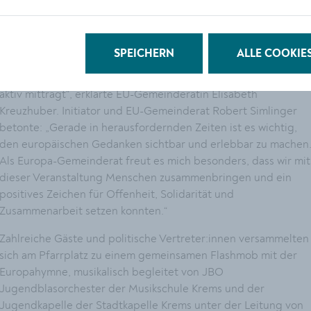
verbindet und Gemeinschaft stärkt.
„Europa lebt vom Miteinander – in den Gemeinden, zwischen
SPEICHERN
ALLE COOKIE
den Menschen und über die Grenzen hinweg. Es freut uns
daher besonders, dass auch die Stadt Krems diesen Europatag
aktiv mitträgt“, erklärte EU-Gemeinderätin Elisabeth
Kreuzhuber. Initiator und EU-Gemeinderat Robert Simlinger
betonte: „Gerade in herausfordernden Zeiten ist es wichtig,
den europäischen Gedanken sichtbar und erlebbar zu machen
Als Europa-Gemeinderat freut es mich besonders, dass wir mit
dieser Veranstaltung Menschen zusammenbringen und ein
positives Zeichen für Offenheit, Solidarität und
Zusammenarbeit setzen konnten.“
Zahlreiche Gäste und politische Vertreter:innen versammelten
sich am Pfarrplatz zu einem gemeinsamen Flashmob mit der
Europahymne, musikalisch begleitet von JBO
Jugendblasorchester der Musikschule Krems und der
Jugendkapelle der Stadtkapelle Krems unter der Leitung von