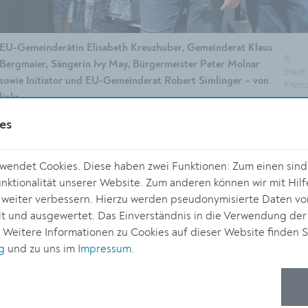
EU-Gemeinderätin Elisabeth Kreuzhuber, Gemeinderat Klaus
©
Bergmaier, Sängerin Ivy May, Bürgermeister Peter Molnar
Stadt
sowie Initiator und EU-Gemeinderat Robert Simlinger – von
Krem
links.
es
Weitere Eindrücke in unserer
Fotogalerie
.
endet Cookies. Diese haben zwei Funktionen: Zum einen sind s
ktionalität unserer Website. Zum anderen können wir mit Hilf
„Wir wollen Frieden, wir wollen Gemeinsamkeit und wir wollen
r weiter verbessern. Hierzu werden pseudonymisierte Daten v
eine gemeinsame gesellschaftliche und wirtschaftliche
 und ausgewertet. Das Einverständnis in die Verwendung der
Entwicklung in Europa. Gerade in herausfordernden Zeiten
. Weitere Informationen zu Cookies auf dieser Website finden S
muss Europa selbstbewusst auftreten und gemeinsame Werte
g
und zu uns im
Impressum
.
wie Menschenrechte, Demokratie und Solidarität aktiv
verteidigen“, betonte Bürgermeister Peter Molnar vor seinem
Auftritt am Klavier. Mit einem musikalischen Beitrag setzte er
zugleich ein persönliches Zeichen dafür, wie Kultur Menschen