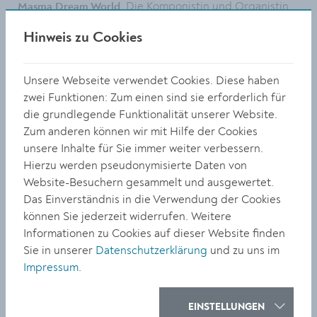
. Die Komponistin und Organistin
Masma Dream World
stellt ihr Projekt
Does Spring Hide Its Joy
Kali Malone
Hinweis zu Cookies
gemeinsam mit der Cellistin
und dem
Lucy Railton
Drone-Avantgardisten
vor, während
Stephen O’Malley
Musiker*innen wie
Deena Abdelwahed, Angel-Ho, Asifeh,
Unsere Webseite verwendet Cookies. Diese haben
oder
eher beatorientiert
Ghostpoet
Loraine James
zwei Funktionen: Zum einen sind sie erforderlich für
arbeiten.
die grundlegende Funktionalität unserer Website.
Zum anderen können wir mit Hilfe der Cookies
Dazwischen und daneben finden sich
unsere Inhalte für Sie immer weiter verbessern.
Krautrockreminiszenzen von
, die ins und
Die wilde Jagd
Hierzu werden pseudonymisierte Daten von
für das Offene gestimmte Befreiungsmusik von
Website-Besuchern gesammelt und ausgewertet.
Gesangsmanipulationen
Decolonize Your Mind Society,
Das Einverständnis in die Verwendung der Cookies
von
, weitere heimische Acts wie
Lyra Pramuk
Gischt,
können Sie jederzeit widerrufen. Weitere
oder
, der
Conny Frischauf
Phantom Gold
Informationen zu Cookies auf dieser Website finden
Wundertütenpop von
, das elektronische
Jerskin Fendrix
Sie in unserer
Datenschutzerklärung
und zu uns im
Update afrofuristischen Jazz‘ von
, der
Aho Ssan
Impressum
.
verwehte Industrial von
der dunkle Techno von
Nordra,
und das anregende Knirschen und Sirren
Margenrot
EINSTELLUNGEN
von FRKTL. Einen weiteren Höhepunkt könnte das