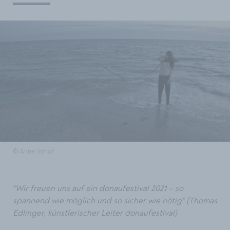
© Anne Imhof
"Wir freuen uns auf ein donaufestival 2021 – so
spannend wie möglich und so sicher wie nötig" (Thomas
Edlinger, künstlerischer Leiter donaufestival)