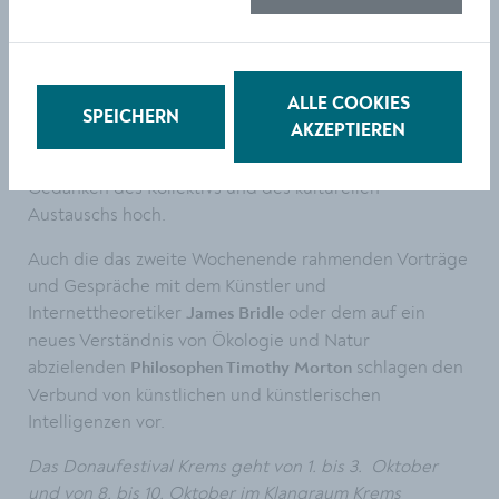
Projekt von Jenny Hval und Håvard Volden liefern, die
als Lost Girls einen sanft entrückt wirkendes Electro-
Act bilden. Oder der von angolanischen Kudoro-
Rhythmen inspirierte scharfkantige Rap von
ALLE COOKIES
Nazar.
SPEICHERN
AKZEPTIEREN
Oder der erste ÖsterreichAuftritt der Londoner Band
. Nicht nur diese Band hält den
Black Country, New Road
Gedanken des Kollektivs und des kulturellen
Austauschs hoch.
Auch die das zweite Wochenende rahmenden Vorträge
und Gespräche mit dem Künstler und
Internettheoretiker
oder dem auf ein
James Bridle
neues Verständnis von Ökologie und Natur
abzielenden
schlagen den
Philosophen Timothy Morton
Verbund von künstlichen und künstlerischen
Intelligenzen vor.
Das Donaufestival Krems geht von 1. bis 3. Oktober
und von 8. bis 10. Oktober im Klangraum Krems