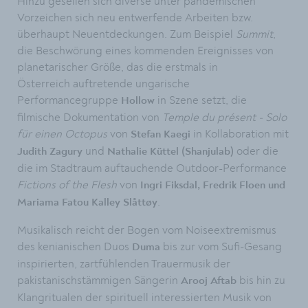
Hinzu gesellen sich diverse unter pandemischen
Vorzeichen sich neu entwerfende Arbeiten bzw.
überhaupt Neuentdeckungen. Zum Beispiel
Summit
,
die Beschwörung eines kommenden Ereignisses von
planetarischer Größe, das die erstmals in
Österreich auftretende ungarische
Performancegruppe
in Szene setzt, die
Hollow
filmische Dokumentation von
Temple du présent - Solo
für einen Octopus
von
in Kollaboration mit
Stefan Kaegi
und
oder die
Judith Zagury
Nathalie
Küttel (Shanjulab)
die im Stadtraum auftauchende Outdoor-Performance
Fictions of the Flesh
von
Ingri Fiksdal, Fredrik Floen und
.
Mariama Fatou Kalley Slåttøy
Musikalisch reicht der Bogen vom Noiseextremismus
des kenianischen Duos
bis zur vom Sufi-Gesang
Duma
inspirierten, zartfühlenden Trauermusik der
pakistanischstämmigen Sängerin
bis hin zu
Arooj Aftab
Klangritualen der spirituell interessierten Musik von