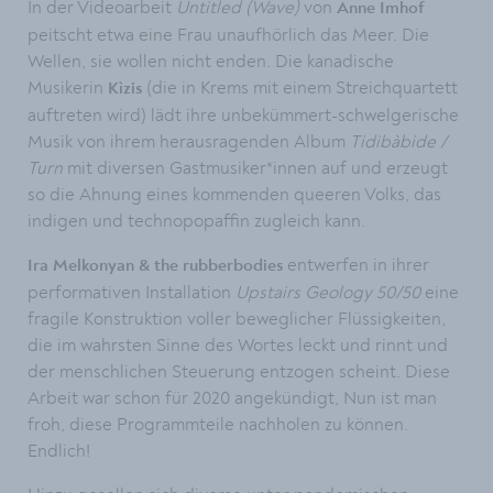
In der Videoarbeit
Untitled (Wave)
von
Anne Imhof
peitscht etwa eine Frau unaufhörlich das Meer. Die
Wellen, sie wollen nicht enden. Die kanadische
Musikerin
(die in Krems mit einem Streichquartett
Kìzis
auftreten wird) lädt ihre unbekümmert-schwelgerische
Musik von ihrem herausragenden Album
Tidibàbide /
Turn
mit diversen Gastmusiker*innen auf und erzeugt
so die Ahnung eines kommenden queeren Volks, das
indigen und technopopaffin zugleich kann.
entwerfen in ihrer
Ira Melkonyan & the rubberbodies
performativen Installation
Upstairs Geology 50/50
eine
fragile Konstruktion voller beweglicher Flüssigkeiten,
die im wahrsten Sinne des Wortes leckt und rinnt und
der menschlichen Steuerung entzogen scheint. Diese
Arbeit war schon für 2020 angekündigt, Nun ist man
froh, diese Programmteile nachholen zu können.
Endlich!