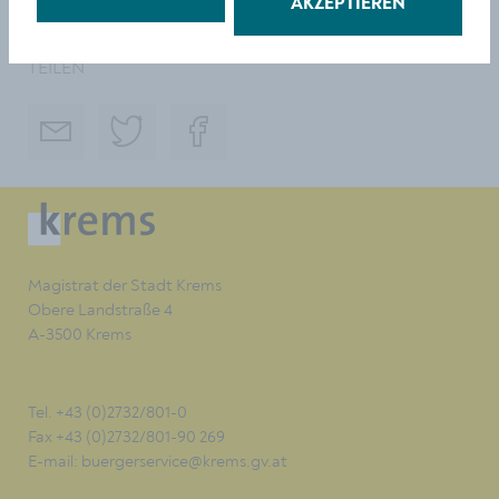
AKZEPTIEREN
Foto: @ LeopoldPluschkowitz @ Stadt Krems
TEILEN
Magistrat der Stadt Krems
Obere Landstraße 4
A-3500 Krems
Tel. +43 (0)2732/801-0
Fax +43 (0)2732/801-90 269
E-mail:
buergerservice@krems.gv.at