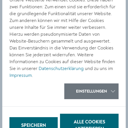
Unsere Webseite verwendet Cookies. Diese haben
Projekts. Im Rahmen dazu erforscht, belebt und
zwei Funktionen: Zum einen sind sie erforderlich für
bewirtschaftet ein Kollektiv von Kulturschaffenden das
die grundlegende Funktionalität unserer Website.
sogenannte „Land der Göttinnen“, ein vier Hektar
Zum anderen können wir mit Hilfe der Cookies
großes Land im niederösterreichischen Alberndorf im
unsere Inhalte für Sie immer weiter verbessern.
Pulkautal. Samsonow vereint für die Schau
Hierzu werden pseudonymisierte Daten von
Performancefotos von großen Aktionen, Videos,
Website-Besuchern gesammelt und ausgewertet.
Bodenproben, Porträts von Mikroorganismen,
Das Einverständnis in die Verwendung der Cookies
Lössbilder und Skulpturen zu einem zentralen
können Sie jederzeit widerrufen. Weitere
Kunstwerk.
Informationen zu Cookies auf dieser Website finden
Die Ausstellung geht aus dem mehrjährigen
Sie in unserer
Datenschutzerklärung
und zu uns im
Forschungsprojekt „The Dissident Goddesses‘ Network“
Impressum
.
der Akademie der bildenden Künste Wien in
Zusammenarbeit mit dem Forum Morgen hervor,
EINSTELLUNGEN
kuratiert von Felicitas Thun-Hohenstein.
Info:
https://www.lgnoe.at/
bis 1.5.2022
ALLE COOKIES
SPEICHERN