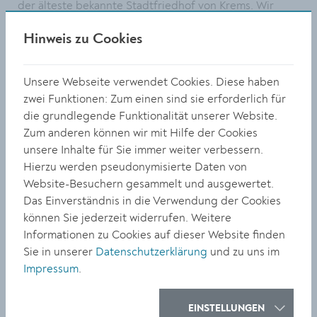
der älteste bekannte Stadtfriedhof von Krems. Wir
konnten rund 280 Skelette freilegen, die vor Ort
Hinweis zu Cookies
sorgfältig dokumentiert und anschließend geborgen
wurden“, erläutert Scholz.
Unsere Webseite verwendet Cookies. Diese haben
Die Skelette werden nun wissenschaftlich untersucht,
zwei Funktionen: Zum einen sind sie erforderlich für
um Sterbealter, Geschlecht und Krankheitsbilder der
die grundlegende Funktionalität unserer Website.
Bestatteten zu ermitteln. Diese Forschung bietet die
Zum anderen können wir mit Hilfe der Cookies
seltene Gelegenheit, Veränderungen in der
unsere Inhalte für Sie immer weiter verbessern.
Ernährungsweise und im Konsumverhalten der
Hierzu werden pseudonymisierte Daten von
Bevölkerung vom Mittelalter bis in die Neuzeit zu
Website-Besuchern gesammelt und ausgewertet.
rekonstruieren. Besonders spannend ist die Frage, ob
Das Einverständnis in die Verwendung der Cookies
sich in den Gebeinen Hinweise auf den Konsum von
können Sie jederzeit widerrufen. Weitere
Kaffee, Zucker, Tee oder Tabak finden lassen –
Informationen zu Cookies auf dieser Website finden
Genussmittel, die im Zuge der fortschreitenden
Sie in unserer
Datenschutzerklärung
und zu uns im
Globalisierung ab dem 16. Jahrhundert nach Europa
Impressum
.
gelangten.
„Ohne den Fernwärmeausbau wären diese wertvollen
EINSTELLUNGEN