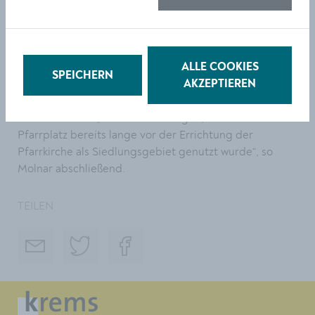
historischen Spuren vermutlich nie entdeckt worden“,
freut sich Bürgermeister Peter Molnar. Neben den
Funden aus der Neuzeit wurden auch ältere,
siedlungsarchäologische Relikte freigelegt. Unter dem
Friedhof stießen die Archäologen auf Siedlungsspuren
ALLE COOKIES
SPEICHERN
aus dem Hochmittelalter (10.–13. Jahrhundert),
AKZEPTIEREN
darunter die Überreste eines Ofens und eines
Grubenhauses. „Diese Funde zeigen, dass der
Pfarrplatz bereits lange vor der Errichtung der
Pfarrkirche als Siedlungsgebiet genutzt wurde“, so
Molnar abschließend.
TEILEN